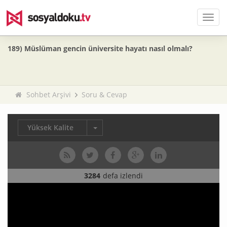
Men
189) Müslüman gencin üniversite hayatı nasıl olmalı?
Sohbet Arşivi
Soru & Cevap
Yüksek Kalite
3284
defa izlendi