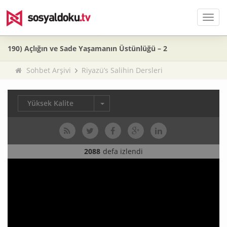
Men
190) Açlığın ve Sade Yaşamanın Üstünlüğü – 2
Sohbet Arşivi
Riyazü’s Salihin Dersleri
Yüksek Kalite
2088
defa izlendi