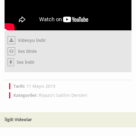
Videoyu İndir
Ses Dinle
Ses İndir
Tarih:
11 Mayıs 2019
Kategoriler:
Riyazü’s Salihin Dersleri
İlgili Videolar