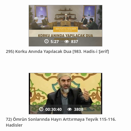
5:27
837
295) Korku Anında Yapılacak Dua [983. Hadis-i Şerif]
00:30:40
3808
72) Ömrün Sonlarında Hayrı Arttırmaya Teşvik 115-116.
Hadisler