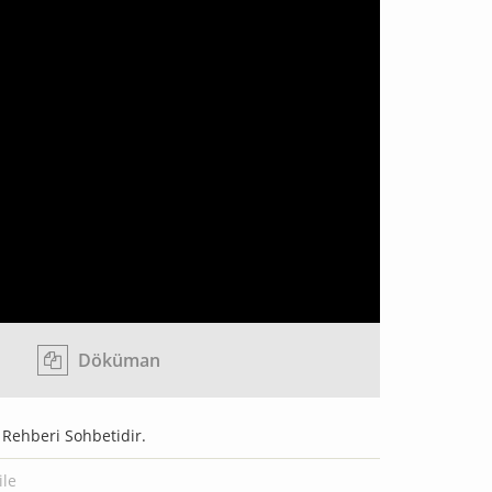
Döküman
 Rehberi Sohbetidir.
ile