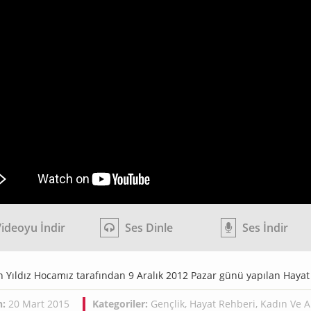
ideoyu İndir
Ses Dinle
Ses İndir
 Yıldız Hocamız tarafından 9 Aralık 2012 Pazar günü yapılan Hayat
h:
20 Mart 2015
Kategoriler:
Gençlik
,
Hayat Rehberi
,
Kadın Ve A