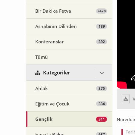
Bir Dakika Fetva
2478
Ashâbının Dilinden
189
Konferanslar
392
Tümü
Kategoriler
Ahlâk
375
V
Eğitim ve Çocuk
334
Gençlik
311
Nureddin
Tari
Hayata Bakış
687