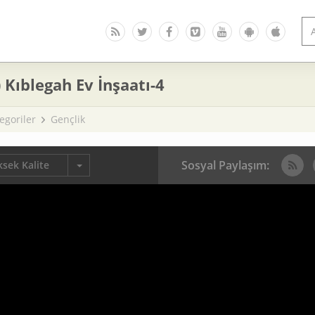
 Kıblegah Ev İnşaatı-4
egoriler
Gençlik
Sosyal Paylaşım:
sek Kalite