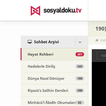
190)
Kat
Sohbet Arşivi
Hayat Rehberi
481
Yük
Hadislerle Diriliş
242
Dünya Nasıl Dönüyor
160
Riyazü’s Salihin Dersleri
298
Minhâcü’l Âbidîn Okumaları
62