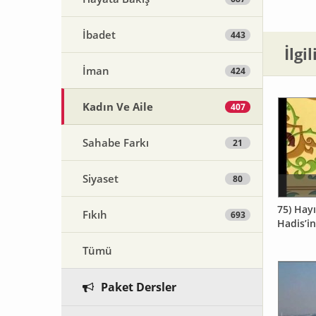
İbadet
443
İlgi
İman
424
Kadın Ve Aile
407
Sahabe Farkı
21
Siyaset
80
75) Hayı
Fıkıh
693
Hadis’i
Tümü
Paket Dersler