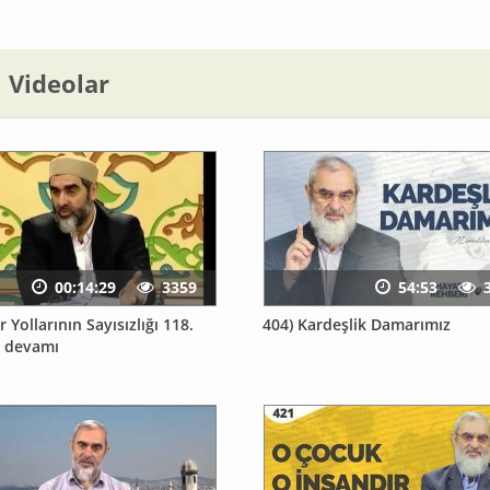
li Videolar
00:14:29
3359
54:53
r Yollarının Sayısızlığı 118.
404) Kardeşlik Damarımız
n devamı