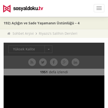
Men
192) Açlığın ve Sade Yaşamanın Üstünlüğü – 4
Sohbet Arşivi
Riyazü’s Salihin Dersleri
Yüksek Kalite
1951
defa izlendi