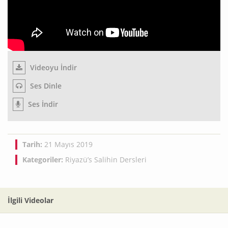
Videoyu İndir
Ses Dinle
Ses İndir
Tarih:
21 Mayıs 2019
Kategoriler:
Riyazü’s Salihin Dersleri
İlgili Videolar