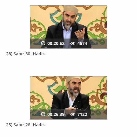
00:20:52
4574
28) Sabır 30. Hadis
00:26:39
7122
25) Sabır 26. Hadis