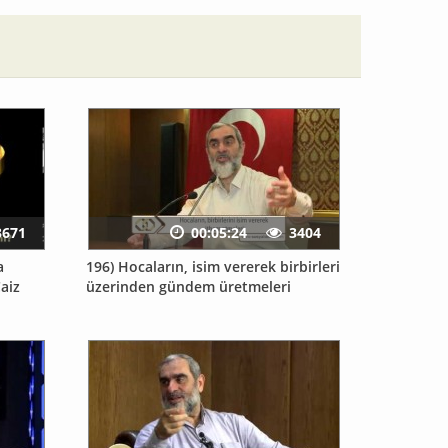
3671
00:05:24
3404
a
196) Hocaların, isim vererek birbirleri
aiz
üzerinden gündem üretmeleri