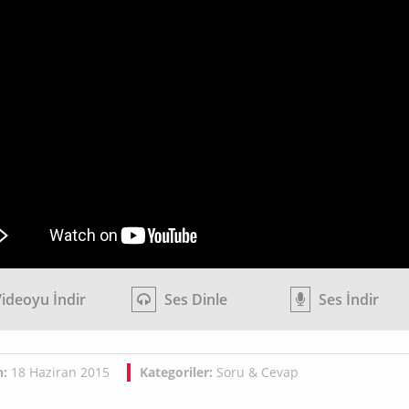
ideoyu İndir
Ses Dinle
Ses İndir
h:
18 Haziran 2015
Kategoriler:
Soru & Cevap