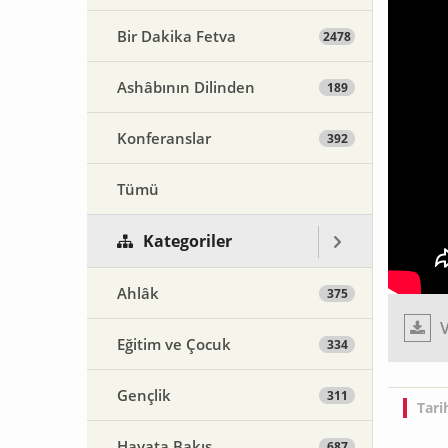
Bir Dakika Fetva
2478
Ashâbının Dilinden
189
Konferanslar
392
Tümü
Kategoriler
Ahlâk
375
V
Eğitim ve Çocuk
334
Gençlik
311
Tari
Hayata Bakış
687