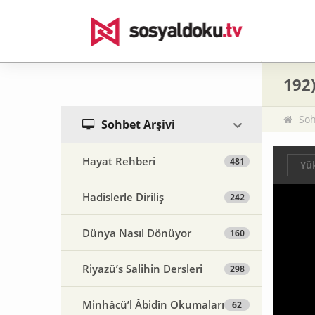
192)
Soh
Sohbet Arşivi
Hayat Rehberi
481
Yük
Hadislerle Diriliş
242
Dünya Nasıl Dönüyor
160
Riyazü’s Salihin Dersleri
298
Minhâcü’l Âbidîn Okumaları
62