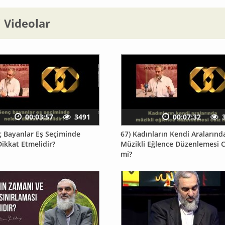
li Videolar
00:03:57
3491
00:07:32
ç Bayanlar Eş Seçiminde
67) Kadınların Kendi Aralarınd
ikkat Etmelidir?
Müzikli Eğlence Düzenlemesi C
mi?