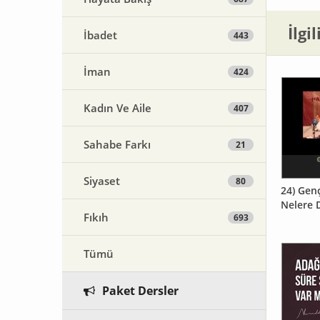
İlgi
İbadet
443
İman
424
Kadın Ve Aile
407
Sahabe Farkı
21
Siyaset
80
24) Gen
Nelere D
Fıkıh
693
Tümü
Paket Dersler