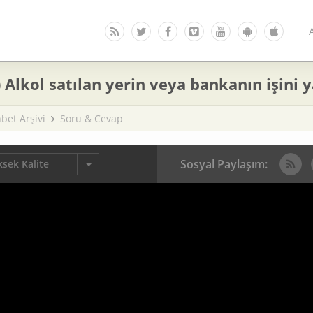
 Alkol satılan yerin veya bankanın işini
bet Arşivi
Soru & Cevap
Sosyal Paylaşım:
sek Kalite