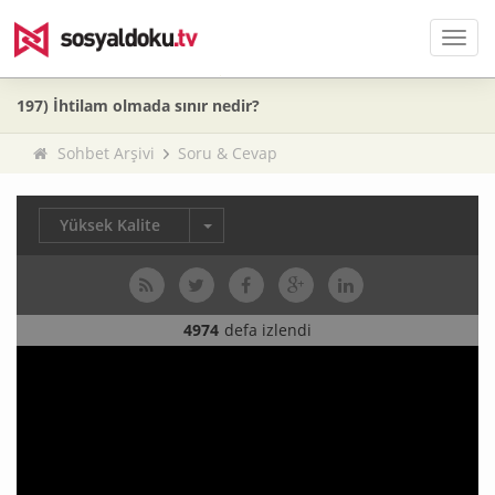
Men
197) İhtilam olmada sınır nedir?
Sohbet Arşivi
Soru & Cevap
Yüksek Kalite
4974
defa izlendi