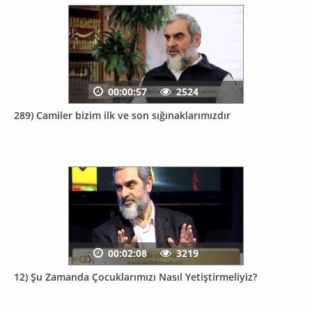
00:00:57
2524
289) Camiler bizim ilk ve son sığınaklarımızdır
00:02:08
3219
12) Şu Zamanda Çocuklarımızı Nasıl Yetiştirmeliyiz?