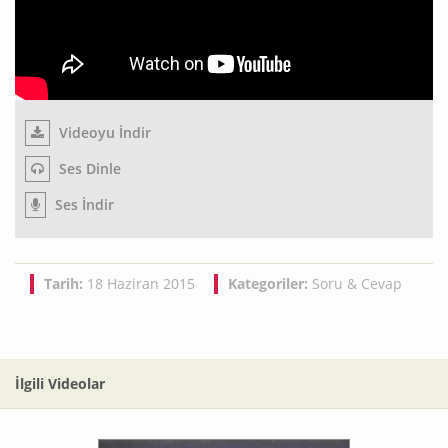
Videoyu İndir
Ses Dinle
Ses İndir
Tarih:
18 Haziran 2015
Kategoriler:
Soru & Cevap
İlgili Videolar