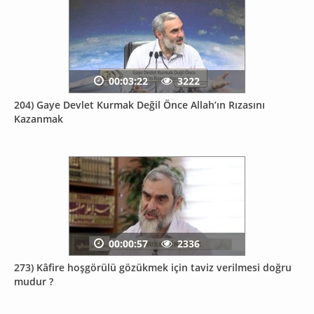
00:03:22
3222
204) Gaye Devlet Kurmak Değil Önce Allah’ın Rızasını
Kazanmak
00:00:57
2336
273) Kâfire hoşgörülü gözükmek için taviz verilmesi doğru
mudur ?