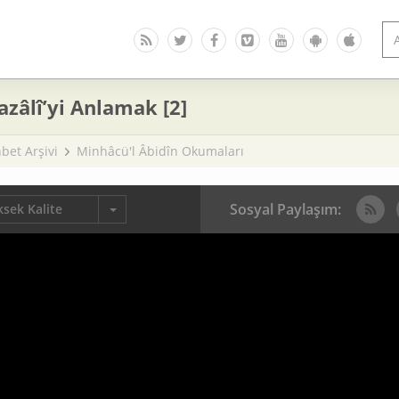
azâlî’yi Anlamak [2]
bet Arşivi
Minhâcü'l Âbidîn Okumaları
Sosyal Paylaşım:
sek Kalite