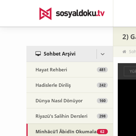
2) G
Soh
Sohbet Arşivi
Hayat Rehberi
481
Yük
Hadislerle Diriliş
242
Dünya Nasıl Dönüyor
160
Riyazü’s Salihin Dersleri
298
Minhâcü’l Âbidîn Okumaları
62