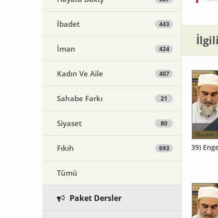
İbadet
443
İlgi
İman
424
Kadın Ve Aile
407
Sahabe Farkı
21
Siyaset
80
39) Enge
Fıkıh
693
Tümü
Paket Dersler