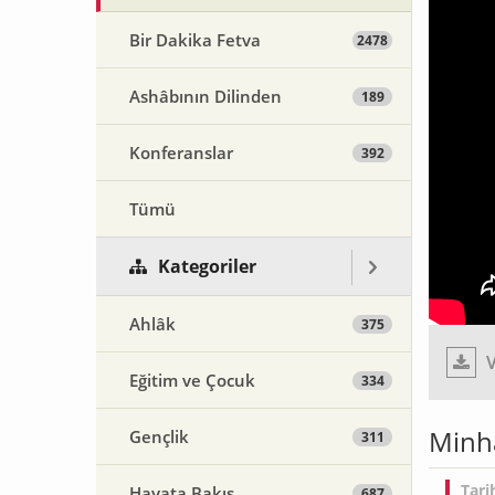
Bir Dakika Fetva
2478
Ashâbının Dilinden
189
Konferanslar
392
Tümü
Kategoriler
Ahlâk
375
V
Eğitim ve Çocuk
334
Minhâ
Gençlik
311
Tari
Hayata Bakış
687