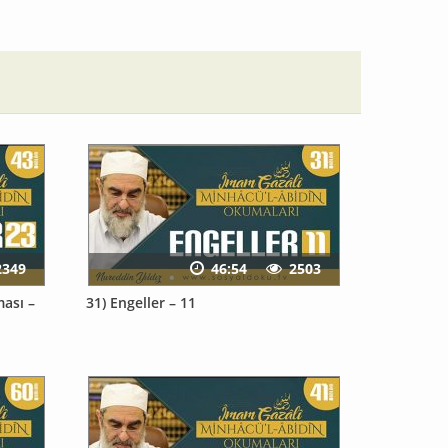
2349
46:54
2503
ması –
31) Engeller – 11