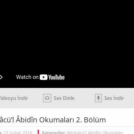
ideoyu İndir
Ses Dinle
Ses İndir
cü’l Âbidîn Okumaları 2. Bölüm
h:
23 Şubat 2018
Kategoriler:
Minhâcü'l Âbidîn Okumaları