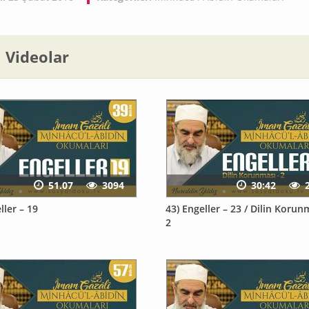
li Videolar
51.07
3094
30:42
ller – 19
43) Engeller – 23 / Dilin Korun
2