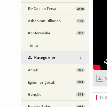
Bir Dakika Fetva
2478
Ashâbının Dilinden
189
Konferanslar
392
Tümü
Kategoriler
Ahlâk
375
V
Eğitim ve Çocuk
334
Gençlik
311
Tari
Hayata Bakış
687