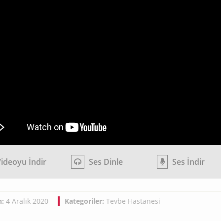
ideoyu İndir
Ses Dinle
Ses İndir
h:
4 Aralık 2020
Kategoriler:
Tevbe Hastanesi