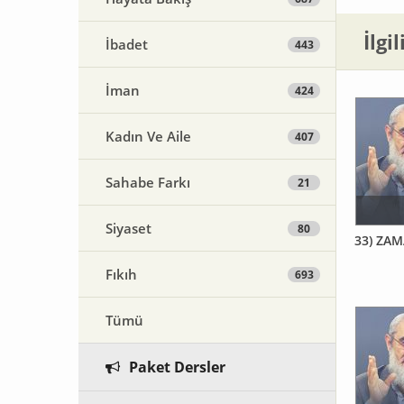
İlgi
İbadet
443
İman
424
Kadın Ve Aile
407
Sahabe Farkı
21
Siyaset
80
33) ZAM
Fıkıh
693
Tümü
Paket Dersler