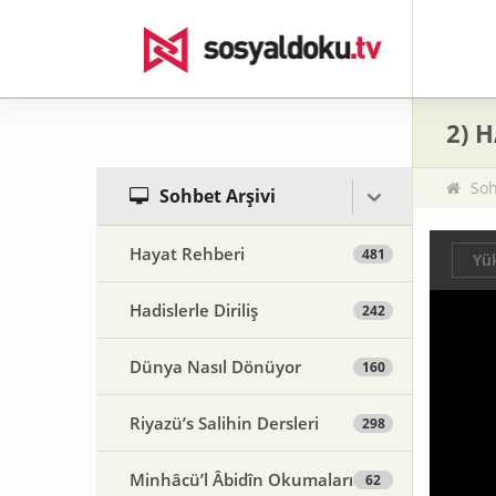
2) 
Soh
Sohbet Arşivi
Hayat Rehberi
481
Yük
Hadislerle Diriliş
242
Dünya Nasıl Dönüyor
160
Riyazü’s Salihin Dersleri
298
Minhâcü’l Âbidîn Okumaları
62