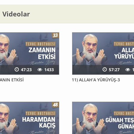
li Videolar
47:23
1433
57:27
ANIN ETKİSİ
11) ALLAH’A YÜRÜYÜŞ-3