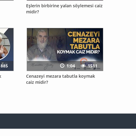
Eşlerin birbirine yalan söylemesi caiz
midir?
885
1:04
1511
k
Cenazeyi mezara tabutla koymak
caiz midir?