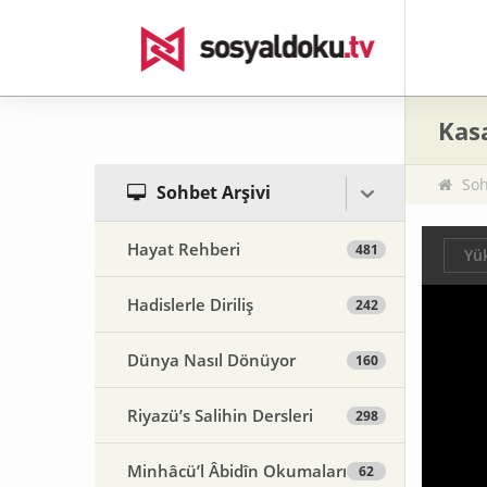
Kasa
Soh
Sohbet Arşivi
Hayat Rehberi
481
Yük
Hadislerle Diriliş
242
Dünya Nasıl Dönüyor
160
Riyazü’s Salihin Dersleri
298
Minhâcü’l Âbidîn Okumaları
62