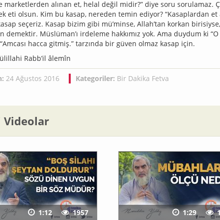
e marketlerden alınan et, helal değil midir?” diye soru sorulamaz.
nek eti olsun. Kim bu kasap, nereden temin ediyor? “Kasaplardan et 
kasap seçeriz. Kasap bizim gibi mü’minse, Allah’tan korkan birisiyse, 
n demektir. Müslüman’ı irdeleme hakkımız yok. Ama duydum ki “
 “Amcası hacca gitmiş.” tarzında bir güven olmaz kasap için.
lillahi Rabb’il âlemîn
h:
24 Ağustos 2016
Kategoriler:
Bir Dakika Fetva
li Videolar
1:12
1957
1:29