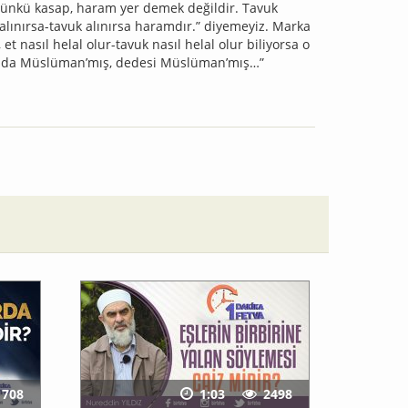
 Çünkü kasap, haram yer demek değildir. Tavuk
alınırsa-tavuk alınırsa haramdır.” diyemeyiz. Marka
et nasıl helal olur-tavuk nasıl helal olur biliyorsa o
O da Müslüman’mış, dedesi Müslüman’mış…”
1708
1:03
2498