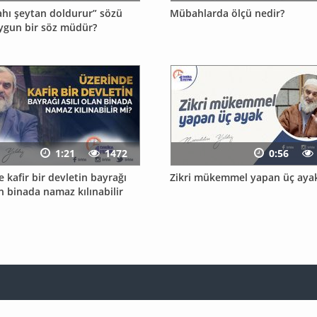
lahı şeytan doldurur” sözü
Mübahlarda ölçü nedir?
ygun bir söz müdür?
1:21
1472
0:56
 kafir bir devletin bayrağı
Zikri mükemmel yapan üç aya
an binada namaz kılınabilir