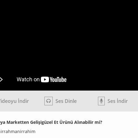
ideoyu İndir
Ses Dinle
Ses İndir
ya Marketten Gelişigüzel Et Ürünü Alınabilir mi?
hirrahmanirrahim