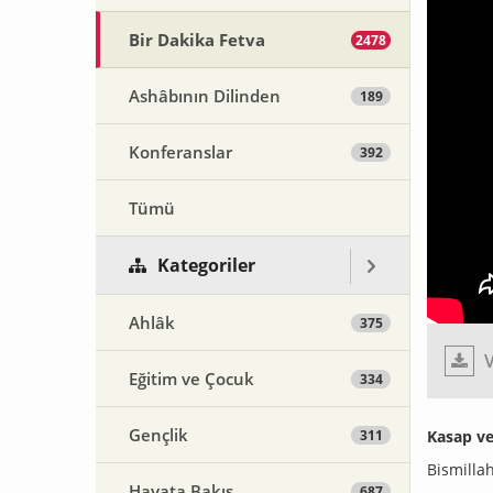
Bir Dakika Fetva
2478
Ashâbının Dilinden
189
Konferanslar
392
Tümü
Kategoriler
Ahlâk
375
V
Eğitim ve Çocuk
334
Gençlik
311
Kasap ve
Bismilla
Hayata Bakış
687