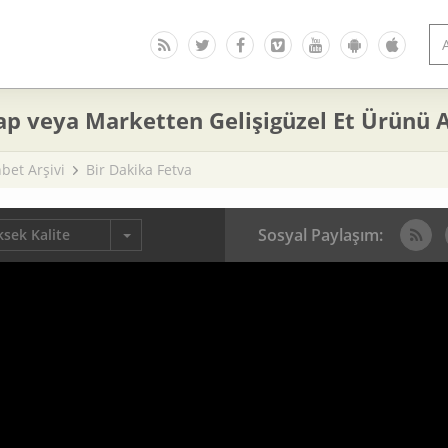
p veya Marketten Gelişigüzel Et Ürünü A
bet Arşivi
Bir Dakika Fetva
Sosyal Paylaşım:
sek Kalite