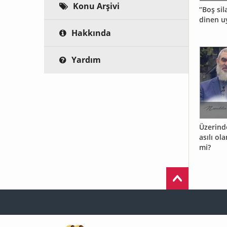
Konu Arşivi
“Boş si
dinen u
Hakkında
Yardım
Üzerinde
asılı ol
mi?