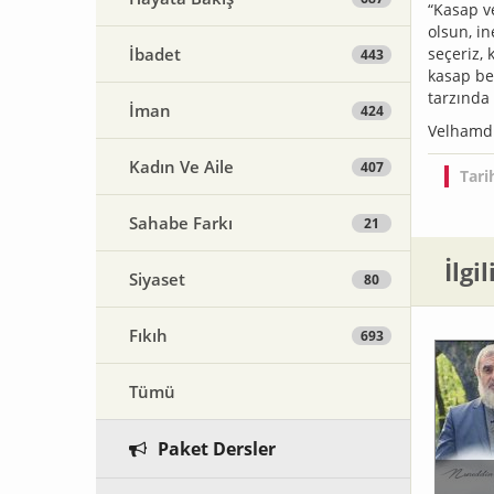
“Kasap v
olsun, i
İbadet
seçeriz, 
443
kasap be
tarzında
İman
424
Velhamdü
Kadın Ve Aile
407
Tari
Sahabe Farkı
21
İlgi
Siyaset
80
Fıkıh
693
Tümü
Paket Dersler