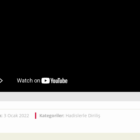
h:
3 Ocak 2022
Kategoriler:
Hadislerle Diriliş