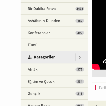
Bir Dakika Fetva
2478
Ashâbının Dilinden
189
Konferanslar
392
Tümü
Kategoriler
Ahlâk
375
Eğitim ve Çocuk
334
Tari
Gençlik
311
Hayata Bakış
687