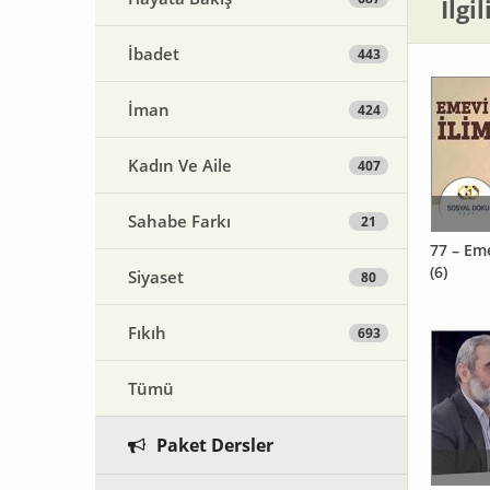
İlgi
İbadet
443
İman
424
Kadın Ve Aile
407
Sahabe Farkı
21
77 – Em
(6)
Siyaset
80
Fıkıh
693
Tümü
Paket Dersler