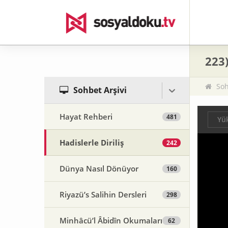
223
Soh
Sohbet Arşivi
Hayat Rehberi
481
Yük
Hadislerle Diriliş
242
Dünya Nasıl Dönüyor
160
Riyazü’s Salihin Dersleri
298
Minhâcü’l Âbidîn Okumaları
62