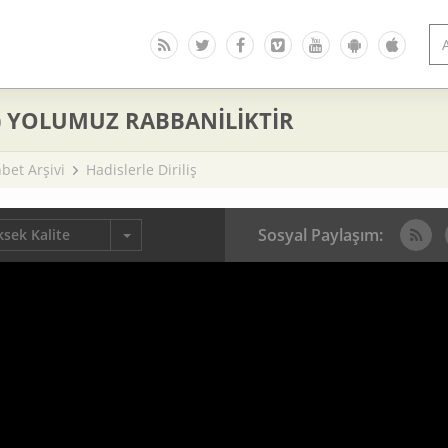
) YOLUMUZ RABBANİLİKTİR
bet Arşivi
Hadislerle Diriliş
Sosyal Paylaşım:
sek Kalite