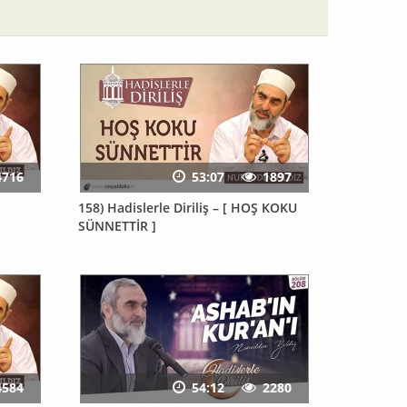
4716
53:07
1897
158) Hadislerle Diriliş – [ HOŞ KOKU
SÜNNETTİR ]
4584
54:12
2280