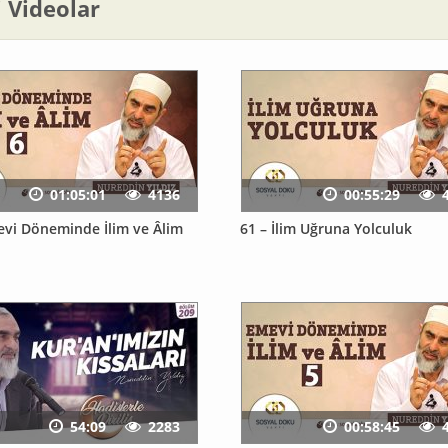
li Videolar
01:05:01
4136
00:55:29
evi Döneminde İlim ve Âlim
61 – İlim Uğruna Yolculuk
54:09
2283
00:58:45