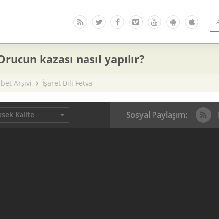
Orucun kazası nasıl yapılır?
bet Arşivi
İşaret Dili Fetva
Sosyal Paylaşım:
sek Kalite