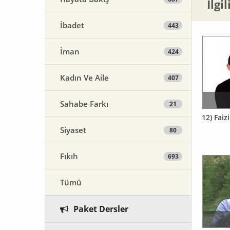
İlgi
İbadet
443
İman
424
Kadın Ve Aile
407
Sahabe Farkı
21
12) Faiz
Siyaset
80
Fıkıh
693
Tümü
Paket Dersler