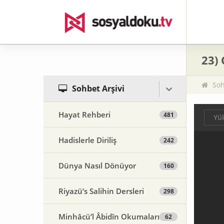
23) 
Soh
Sohbet Arşivi
Hayat Rehberi
481
Yük
Hadislerle Diriliş
242
Dünya Nasıl Dönüyor
160
Riyazü’s Salihin Dersleri
298
Minhâcü’l Âbidîn Okumaları
62