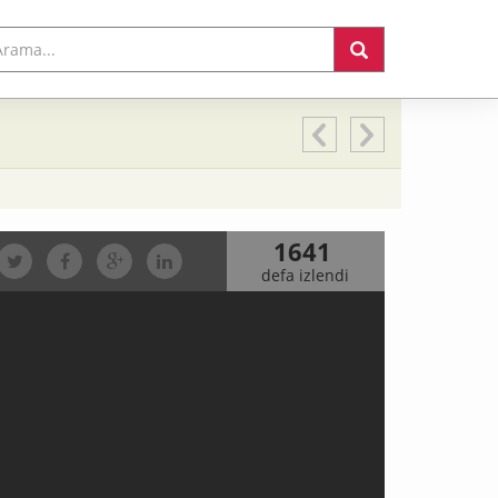
1641
defa izlendi