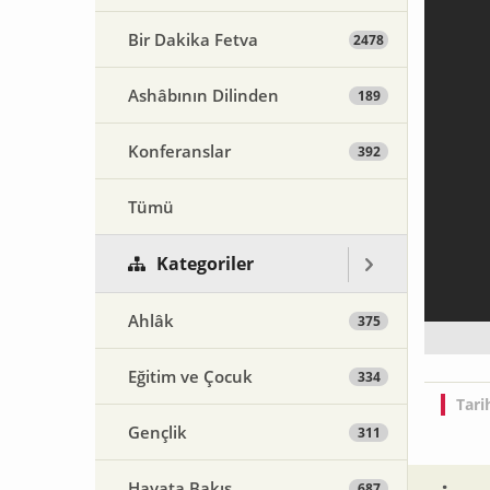
Bir Dakika Fetva
2478
Ashâbının Dilinden
189
Konferanslar
392
Tümü
Kategoriler
Ahlâk
375
Eğitim ve Çocuk
334
Tari
Gençlik
311
Hayata Bakış
687