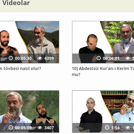
li Videolar
00:05:30
4399
00:06:01
in tövbesi nasıl olur?
10) Abdestsiz Kur’an-i Kerim T
mu?
00:05:09
3407
1:54