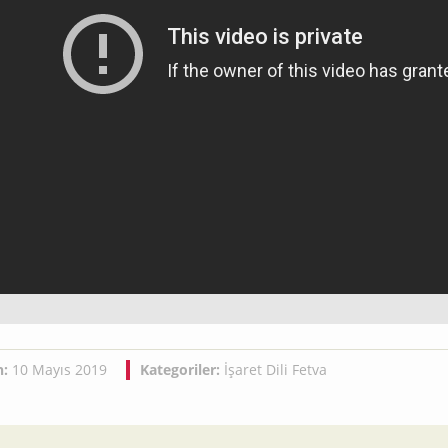
h:
10 Mayıs 2019
Kategoriler:
İşaret Dili Fetva