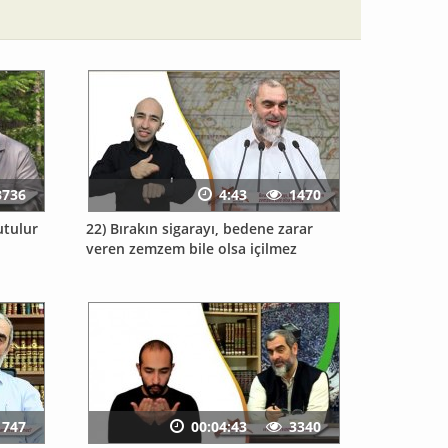
3736
4:43
1470
utulur
22) Bırakın sigarayı, bedene zarar
veren zemzem bile olsa içilmez
1747
00:04:43
3340