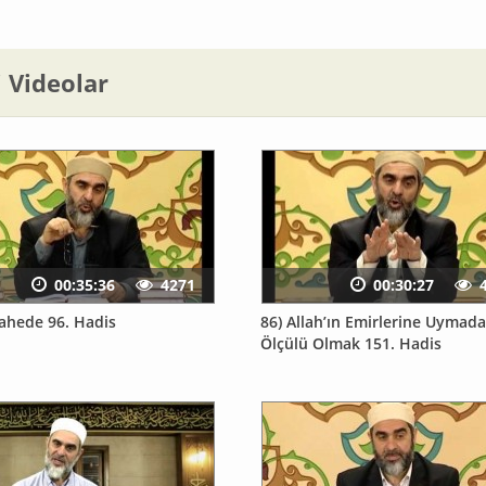
li Videolar
00:35:36
4271
00:30:27
ahede 96. Hadis
86) Allah’ın Emirlerine Uymada
Ölçülü Olmak 151. Hadis