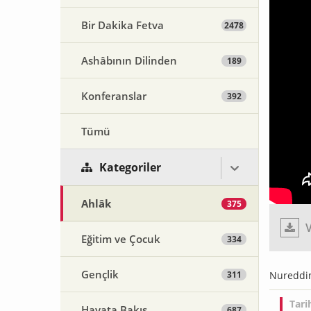
Bir Dakika Fetva
2478
Ashâbının Dilinden
189
Konferanslar
392
Tümü
Kategoriler
Ahlâk
375
V
Eğitim ve Çocuk
334
Gençlik
311
Nureddin
Tari
Hayata Bakış
687