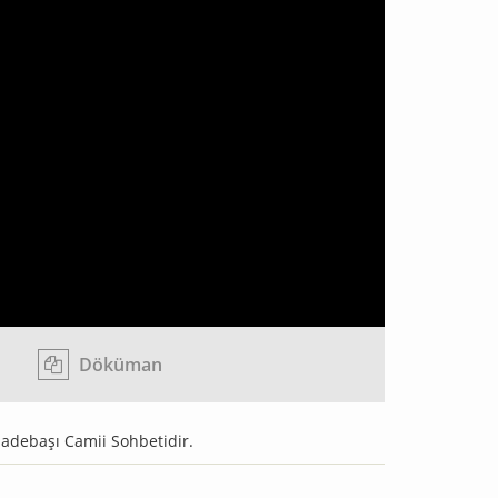
Döküman
adebaşı Camii Sohbetidir.