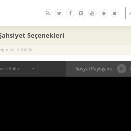
Şahsiyet Seçenekleri
egoriler
Ahlâk
Sosyal Paylaşım:
sek Kalite