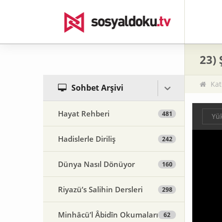
23) 
Kat
Sohbet Arşivi
Hayat Rehberi
481
Yük
Hadislerle Diriliş
242
Dünya Nasıl Dönüyor
160
Riyazü’s Salihin Dersleri
298
Minhâcü’l Âbidîn Okumaları
62