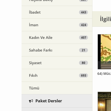
İbadet
443
İlgi
İman
424
Kadın Ve Aile
407
Sahabe Farkı
21
Siyaset
80
64) Müc
Fıkıh
693
Tümü
Paket Dersler