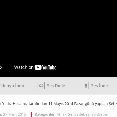
ideoyu İndir
Ses Dinle
Ses İndir
 Yıldız Hocamız tarafından 11 Mayıs 2014 Pazar günü yapılan Şehz
h:
27 Mart 2015
Kategoriler:
Ahlâk
,
Şehzadebaşı Sohbetleri