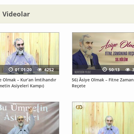
li Videolar
01:01:20
4252
50:13
ye Olmak – Kur’an İmtihandır
56) Âsiye Olmak – Fitne Zaman
etin Asiyeleri Kampı)
Reçete