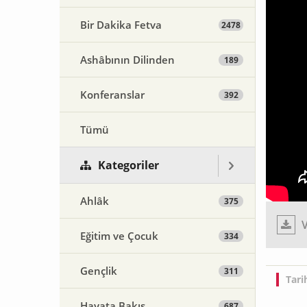
Bir Dakika Fetva
2478
Ashâbının Dilinden
189
Konferanslar
392
Tümü
Kategoriler
Ahlâk
375
V
Eğitim ve Çocuk
334
Gençlik
311
Tari
Hayata Bakış
687