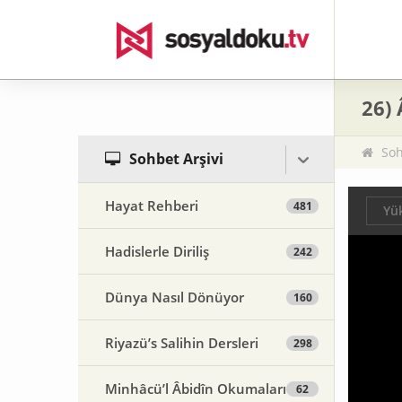
26)
Soh
Sohbet Arşivi
Hayat Rehberi
481
Yük
Hadislerle Diriliş
242
Dünya Nasıl Dönüyor
160
Riyazü’s Salihin Dersleri
298
Minhâcü’l Âbidîn Okumaları
62