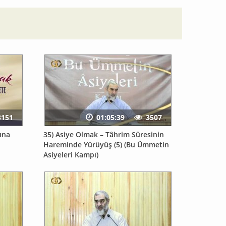
3151
01:05:39
3507
ına
35) Asiye Olmak – Tâhrim Sûresinin
Hareminde Yürüyüş (5) (Bu Ümmetin
Asiyeleri Kampı)