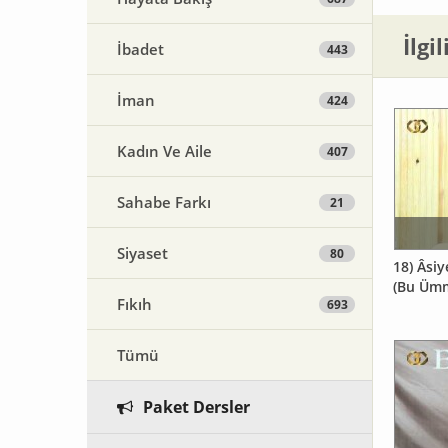
İlgi
İbadet
443
İman
424
Kadın Ve Aile
407
Sahabe Farkı
21
Siyaset
80
18) Âsi
(Bu Ümm
Fıkıh
693
Tümü
Paket Dersler