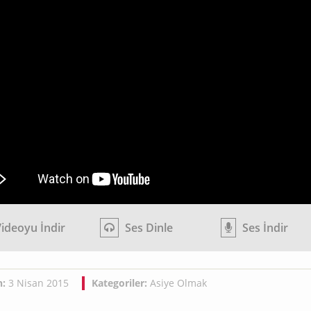
ideoyu İndir
Ses Dinle
Ses İndir
h:
3 Nisan 2015
Kategoriler:
Asiye Olmak