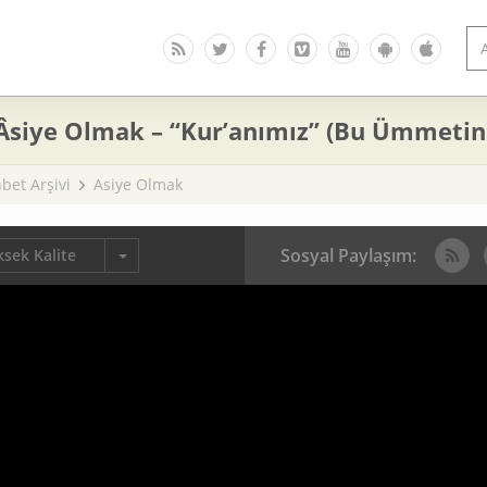
 Âsiye Olmak – “Kur’anımız” (Bu Ümmetin
bet Arşivi
Asiye Olmak
Sosyal Paylaşım:
sek Kalite