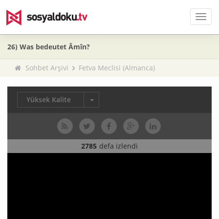
Men
26) Was bedeutet Âmîn?
Sohbet Arşivi
Fetva Meclisi (Almanca)
Yüksek Kalite
2785
defa izlendi