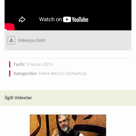
Videoyu İndir
Tarih:
5 Nisan 2015
Kategoriler:
Fetva Meclisi (Almanca)
İlgili Videolar