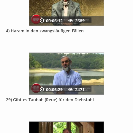
00:06:12
2689
4) Haram in den zwangsläufigen Fällen
00:06:29
2471
29) Gibt es Taubah (Reue) für den Diebstahl