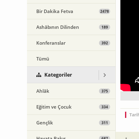
Bir Dakika Fetva
2478
Ashâbının Dilinden
189
Konferanslar
392
Tümü
Kategoriler
Ahlâk
375
Eğitim ve Çocuk
334
Tari
Gençlik
311
Hayata Bakış
687