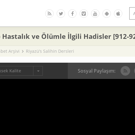
 Hastalık ve Ölümle İlgili Hadisler [912-9
bet Arşivi
Riyazü’s Salihin Dersleri
Sosyal Paylaşım:
sek Kalite