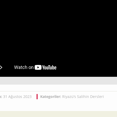
h:
31 Ağustos 2023
Kategoriler:
Riyazü’s Salihin Dersleri