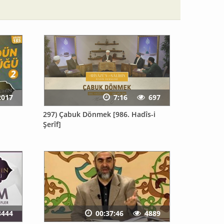
2017
7:16
697
297) Çabuk Dönmek [986. Hadîs-i
Şerîf]
3444
00:37:46
4889