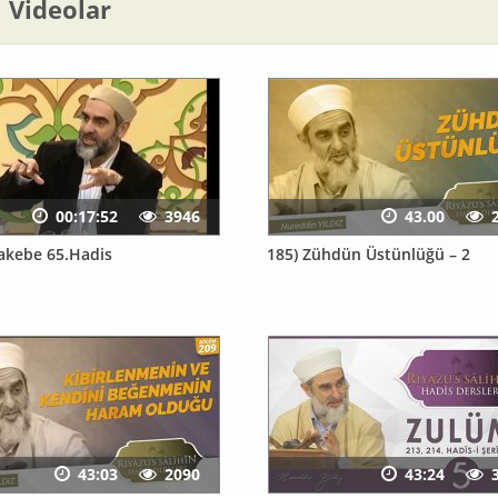
li Videolar
00:17:52
3946
43.00
akebe 65.Hadis
185) Zühdün Üstünlüğü – 2
43:03
2090
43:24