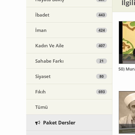
İlgi
İbadet
443
İman
424
Kadın Ve Aile
407
Sahabe Farkı
21
50) Mur
Siyaset
80
Fıkıh
693
Tümü
Paket Dersler