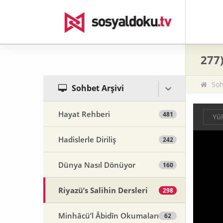
277)
Soh
Sohbet Arşivi
Hayat Rehberi
481
Yük
Hadislerle Diriliş
242
Dünya Nasıl Dönüyor
160
Riyazü’s Salihin Dersleri
298
Minhâcü’l Âbidîn Okumaları
62