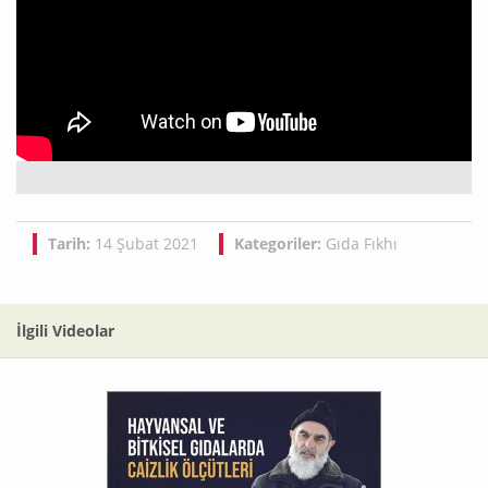
Tarih:
14 Şubat 2021
Kategoriler:
Gıda Fıkhı
İlgili Videolar