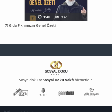
1:40
937
7) Gıda Fıkhımızın Genel Özeti
Sosyaldoku.tv
Sosyal Doku Vakfı
hizmetidir.
Fetva Meclisi
Tahlil
Genç Doku
Aile Ha