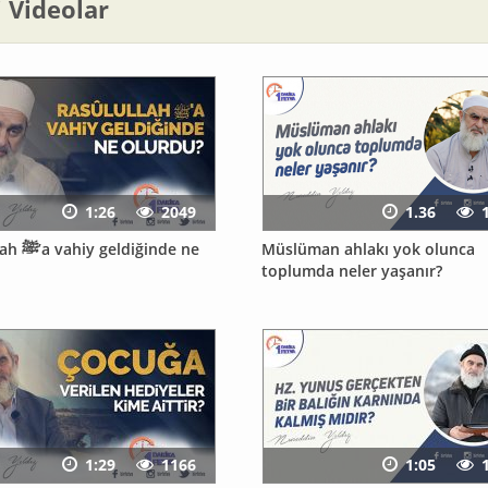
li Videolar
1:26
2049
1.36
diğinde ne
Müslüman ahlakı yok olunca
toplumda neler yaşanır?
1:29
1166
1:05