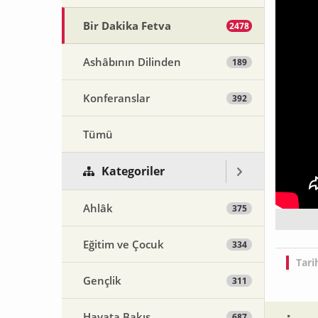
Bir Dakika Fetva
2478
Ashâbının Dilinden
189
Konferanslar
392
Tümü
Kategoriler
Ahlâk
375
Eğitim ve Çocuk
334
Tari
Gençlik
311
Hayata Bakış
687