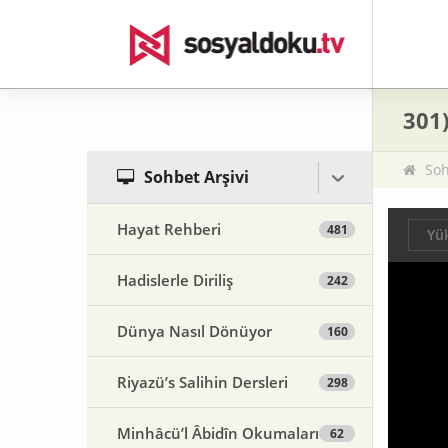
301
Soh
Sohbet Arşivi
Hayat Rehberi
481
Yük
Hadislerle Diriliş
242
Dünya Nasıl Dönüyor
160
Riyazü’s Salihin Dersleri
298
Minhâcü’l Âbidîn Okumaları
62