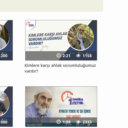
1200
2:21
1158
Kimlere karşı ahlak sorumluluğumuz
vardır?
1080
1:08
2333