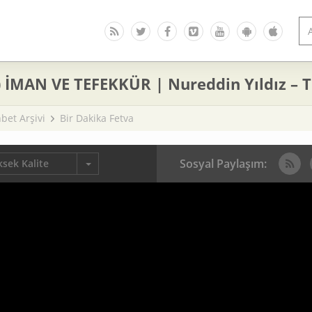
) İMAN VE TEFEKKÜR | Nureddin Yıldız – 
bet Arşivi
Bir Dakika Fetva
Sosyal Paylaşım:
sek Kalite