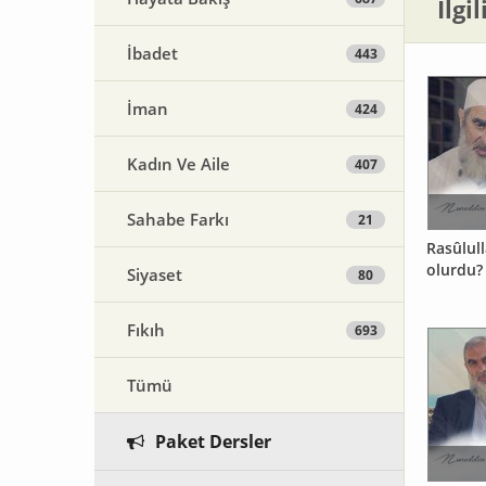
İlgi
İbadet
443
İman
424
Kadın Ve Aile
407
Sahabe Farkı
21
Rasûlullah ﷺ’a vahiy gel
olurdu?
Siyaset
80
Fıkıh
693
Tümü
Paket Dersler