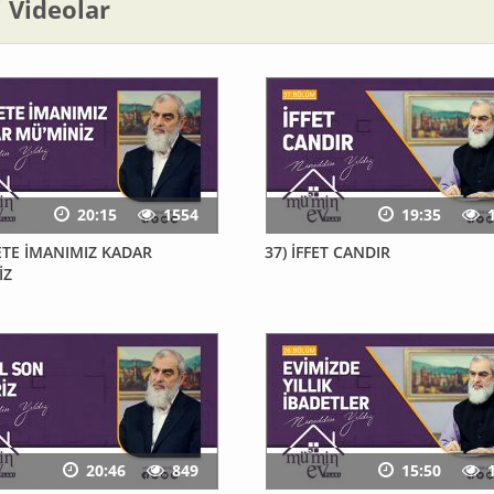
li Videolar
20:15
1554
19:35
ETE İMANIMIZ KADAR
37) İFFET CANDIR
İZ
20:46
849
15:50