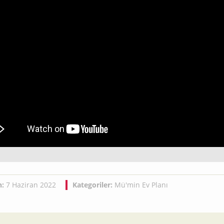
h:
7 Haziran 2022
Kategoriler:
Mü'min Ev Planı