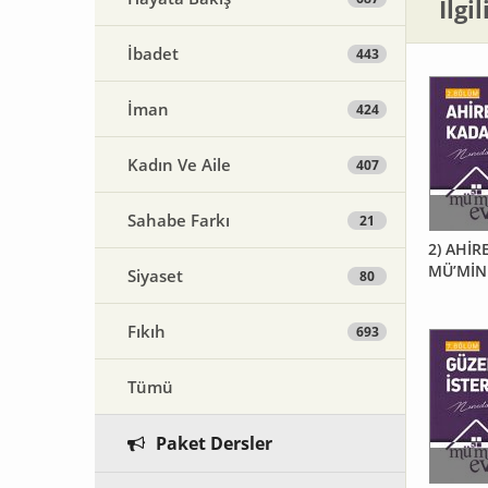
İlgi
İbadet
443
İman
424
Kadın Ve Aile
407
Sahabe Farkı
21
2) AHİR
MÜ’MİN
Siyaset
80
Fıkıh
693
Tümü
Paket Dersler