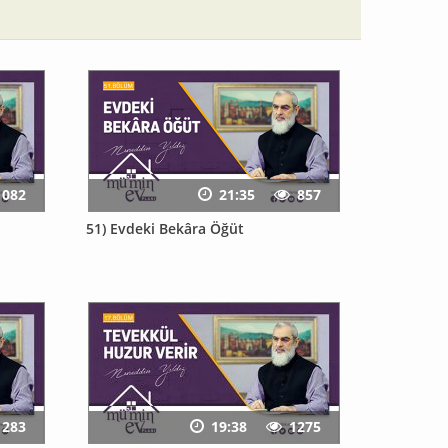
1082
21:35
857
51) Evdeki Bekâra Öğüt
1283
19:38
1275