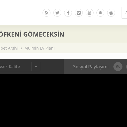
 ÖFKENİ GÖMECEKSİN
bet Arşivi
Mü'min Ev Planı
Sosyal Paylaşım:
sek Kalite