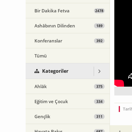
Bir Dakika Fetva
2478
Ashâbının Dilinden
189
Konferanslar
392
Tümü
Kategoriler
Ahlâk
375
Eğitim ve Çocuk
334
Tari
Gençlik
311
Hayata Bakış
687