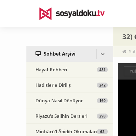
32)
Soh
Sohbet Arşivi
Hayat Rehberi
481
Yük
Hadislerle Diriliş
242
Dünya Nasıl Dönüyor
160
Riyazü’s Salihin Dersleri
298
Minhâcü’l Âbidîn Okumaları
62