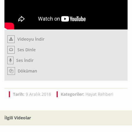
Videoyu İndir
Ses Dinle
Ses İndir
Döküman
Tarih:
9 Aralık 2018
Kategoriler:
Hayat Rehberi
İlgili Videolar