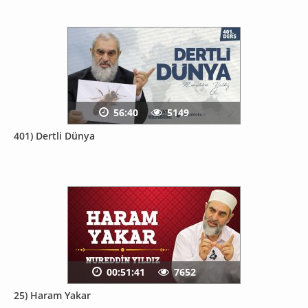
56:40
5149
401) Dertli Dünya
00:51:41
7652
25) Haram Yakar