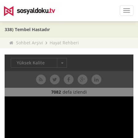
Men
338) Tembel Hastadır
Sohbet Arşivi
Hayat Rehberi
Yüksek Kalite
7082
defa izlendi