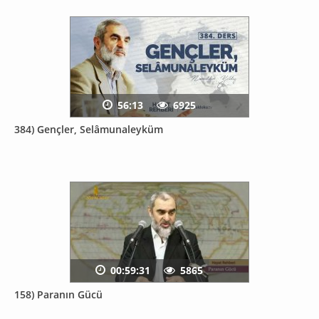
56:13
6925
384) Gençler, Selâmunaleyküm
00:59:31
5865
158) Paranın Gücü