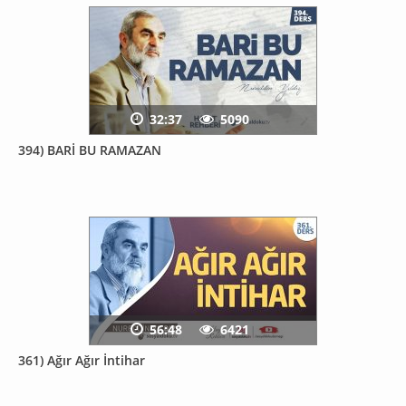
32:37
5090
394) BARİ BU RAMAZAN
56:48
6421
361) Ağır Ağır İntihar