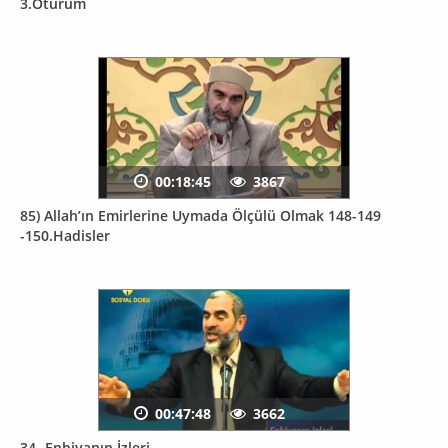
3.Oturum
00:18:45
3867
85) Allah’ın Emirlerine Uymada Ölçülü Olmak 148-149
-150.Hadisler
00:47:48
3662
34- Enbiyanın İzleri