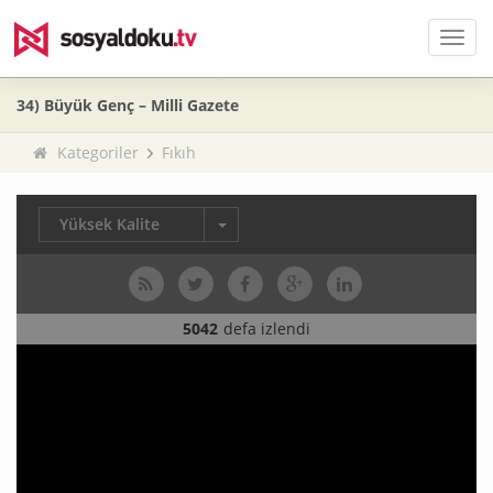
Men
34) Büyük Genç – Milli Gazete
Kategoriler
Fıkıh
Yüksek Kalite
5042
defa izlendi