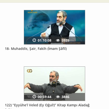
01:10:08
3925
18- Muhaddis, Şair, Fakih (İmam Şâfiî)
00:59:44
3846
122) “Eyyühe’l Veled (Ey Oğul!)” Kitap Kampı Aladağ