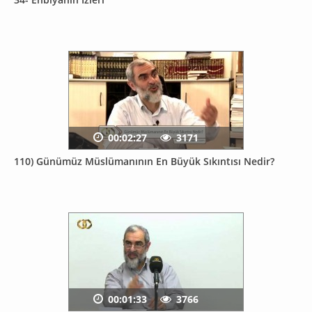
00:02:27
3171
110) Günümüz Müslümanının En Büyük Sıkıntısı Nedir?
00:01:33
3766