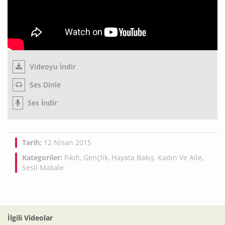
Videoyu İndir
Ses Dinle
Ses İndir
Tarih:
12 Nisan 2015
Kategoriler:
Fıkıh
,
Gençlik
,
Hayata Bakış
,
Kadın Ve Aile
,
Sesli Makale
İlgili Videolar