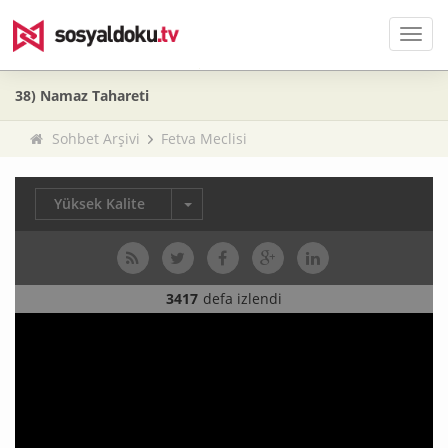
Men
38) Namaz Tahareti
Sohbet Arşivi
Fetva Meclisi
Yüksek Kalite
3417
defa izlendi