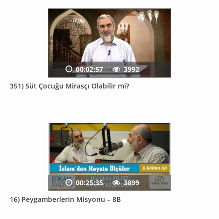
00:02:57
3992
351) Süt Çocuğu Mirasçı Olabilir mi?
00:25:35
3899
16) Peygamberlerin Misyonu – 8B