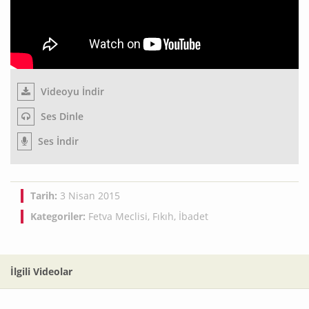
Videoyu İndir
Ses Dinle
Ses İndir
Tarih:
3 Nisan 2015
Kategoriler:
Fetva Meclisi
,
Fıkıh
,
İbadet
İlgili Videolar