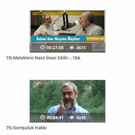
00:27:08
3615
19) Meleklere Nasıl İman Edilir – 10A
00:04:41
4245
75) Komşuluk Hakkı