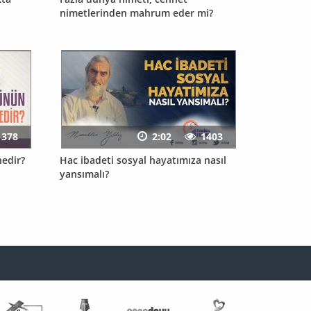
nimetlerinden mahrum eder mi?
1378
2:02
1403
edir?
Hac ibadeti sosyal hayatımıza nasıl
yansımalı?
Fetva Meclisi
Tahlil
Genç Doku
Aile Hayatı