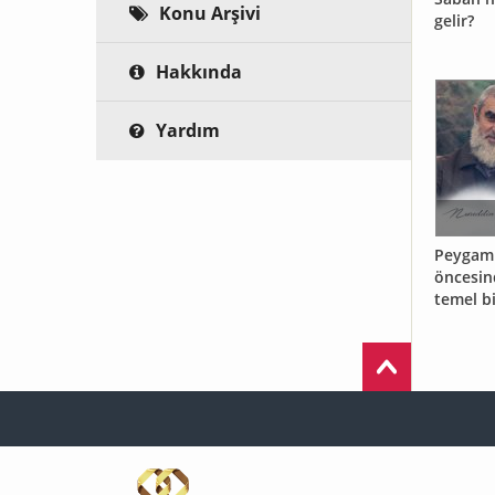
Konu Arşivi
gelir?
Hakkında
Yardım
Peygamb
öncesin
temel bi