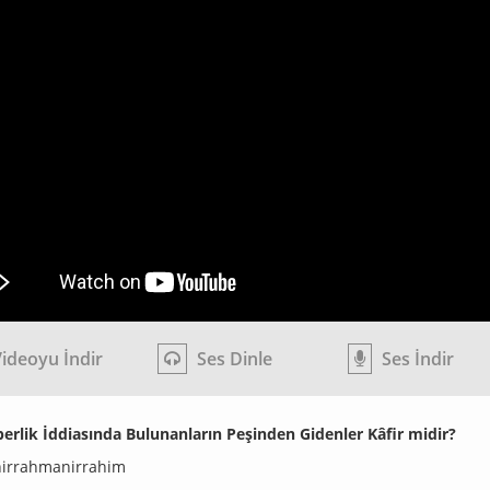
ideoyu İndir
Ses Dinle
Ses İndir
rlik İddiasında Bulunanların Peşinden Gidenler Kâfir midir?
hirrahmanirrahim