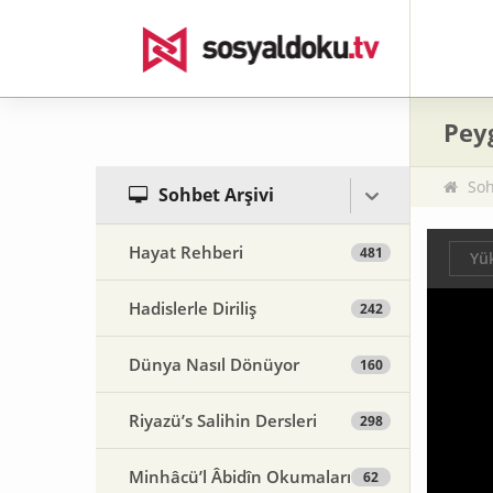
Pey
Soh
Sohbet Arşivi
Hayat Rehberi
481
Yük
Hadislerle Diriliş
242
Dünya Nasıl Dönüyor
160
Riyazü’s Salihin Dersleri
298
Minhâcü’l Âbidîn Okumaları
62