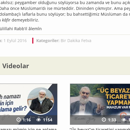
l, akılsız; peygamber olduğunu söylüyorsa bu zamanda ve bunu açık
! Daha önce Müslüman’dı ise mürteddir. Dininden çıkmıştır. Ama pe
, dolambaçlı laflarla bunu söylüyor; bu bahsettiğimiz Müslüman d
n
kâfir
demeyebiliriz.
lillahi Rabb’il âlemîn
h:
1 Eylül 2016
Kategoriler:
Bir Dakika Fetva
li Videolar
1:16
1154
1:33
amazı mümin için ne anlama
“Üç beyaz”ın ticaretini yapma