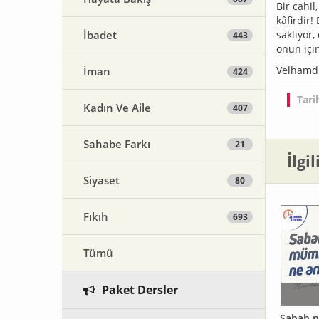
Bir cahi
kâfirdir
İbadet
saklıyor
443
onun içi
Velhamdü
İman
424
Tari
Kadın Ve Aile
407
Sahabe Farkı
21
İlgi
Siyaset
80
Fıkıh
693
Tümü
Paket Dersler
Sabah n