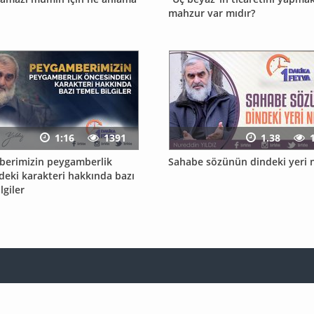
mahzur var mıdır?
1:16
1391
1.38
erimizin peygamberlik
Sahabe sözünün dindeki yeri n
deki karakteri hakkında bazı
lgiler