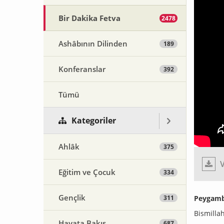
Bir Dakika Fetva
2478
Ashâbının Dilinden
189
Konferanslar
392
Tümü
Kategoriler
Ahlâk
375
V
Eğitim ve Çocuk
334
Gençlik
311
Peygambe
Bismilla
Hayata Bakış
687