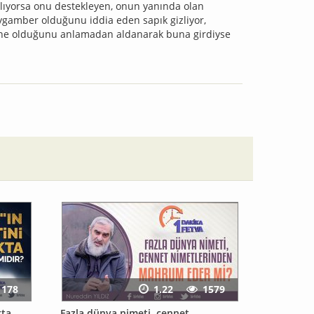
lıyorsa onu destekleyen, onun yanında olan
ygamber olduğunu iddia eden sapık gizliyor,
a ne olduğunu anlamadan aldanarak buna girdiyse
1178
1.22
1579
kta
Fazla dünya nimeti, cennet