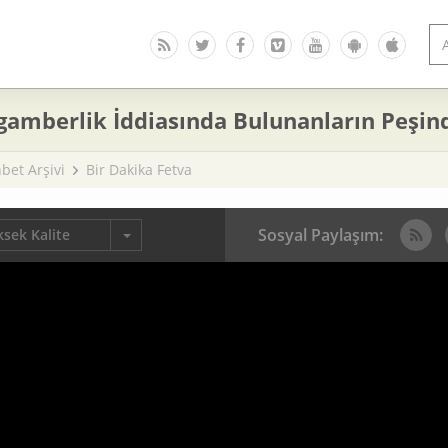
gamberlik İddiasında Bulunanların Peşind
bet Arşivi
Bir Dakika Fetva
Sosyal Paylaşım:
sek Kalite