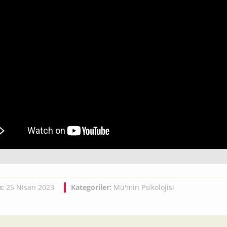
h:
25 Nisan 2023
Kategoriler:
Mü'min Psikolojisi