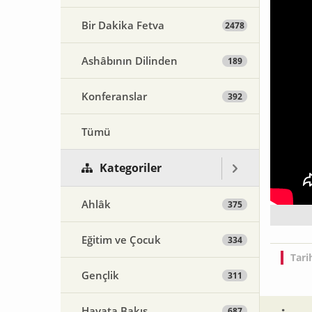
Bir Dakika Fetva
2478
Ashâbının Dilinden
189
Konferanslar
392
Tümü
Kategoriler
Ahlâk
375
Eğitim ve Çocuk
334
Tari
Gençlik
311
Hayata Bakış
687