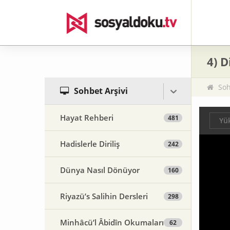
4) D
Soh
Sohbet Arşivi
Hayat Rehberi
481
Yük
Hadislerle Diriliş
242
Dünya Nasıl Dönüyor
160
Riyazü’s Salihin Dersleri
298
Minhâcü’l Âbidîn Okumaları
62