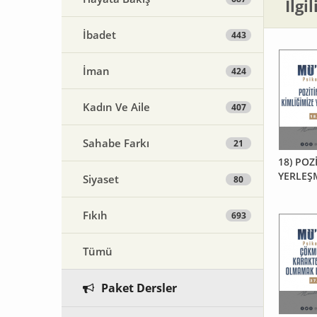
İlgi
İbadet
443
İman
424
Kadın Ve Aile
407
Sahabe Farkı
21
18) POZİ
YERLEŞM
Siyaset
80
Fıkıh
693
Tümü
Paket Dersler