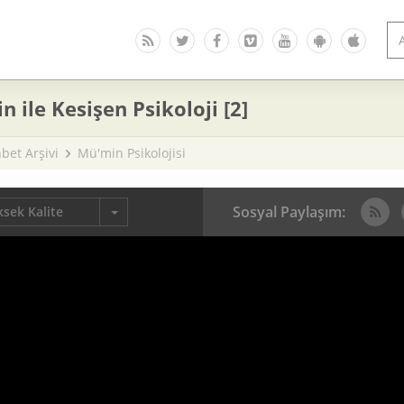
in ile Kesişen Psikoloji [2]
bet Arşivi
Mü'min Psikolojisi
Sosyal Paylaşım:
sek Kalite