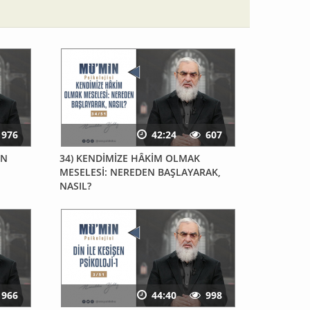
976
42:24
607
IN
34) KENDİMİZE HÂKİM OLMAK
MESELESİ: NEREDEN BAŞLAYARAK,
NASIL?
966
44:40
998