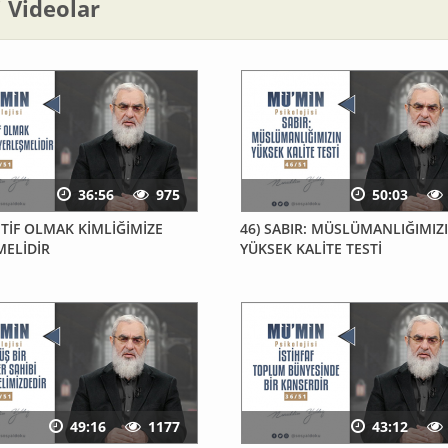
li Videolar
36:56
975
50:03
TİF OLMAK KİMLİĞİMİZE
46) SABIR: MÜSLÜMANLIĞIMIZ
ELİDİR
YÜKSEK KALİTE TESTİ
49:16
1177
43:12