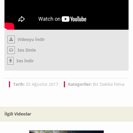
Videoyu İndir
Ses Dinle
Ses İndir
Tarih:
25 Ağustos 2017
Kategoriler:
Bir Dakika Fetva
İlgili Videolar