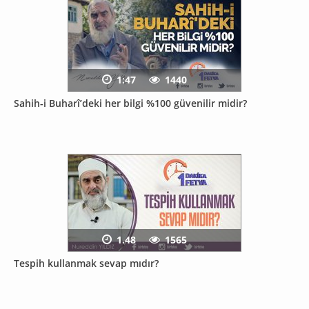
1:47
1440
Sahih-i Buharî’deki her bilgi %100 güvenilir midir?
1.48
1565
Tespih kullanmak sevap mıdır?