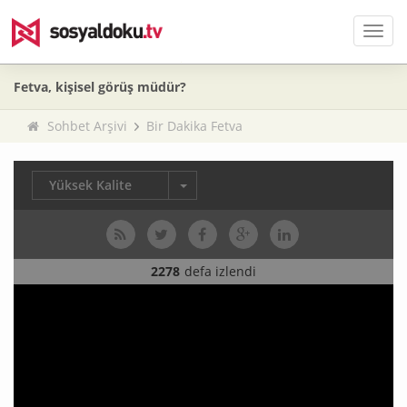
Men
Fetva, kişisel görüş müdür?
Sohbet Arşivi
Bir Dakika Fetva
Yüksek Kalite
2278
defa izlendi