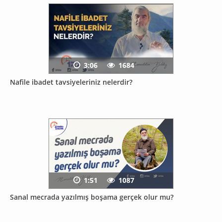
3:06
1684
Nafile ibadet tavsiyeleriniz nelerdir?
1:51
1087
Sanal mecrada yazılmış boşama gerçek olur mu?