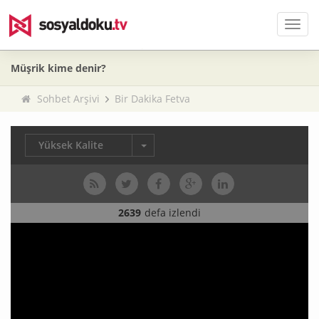
Men
Müşrik kime denir?
Sohbet Arşivi
Bir Dakika Fetva
Yüksek Kalite
2639
defa izlendi