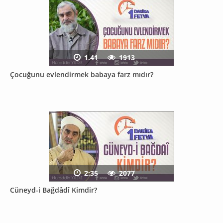
1.41
1913
Çocuğunu evlendirmek babaya farz mıdır?
2:35
2077
Cüneyd-i Bağdâdî Kimdir?