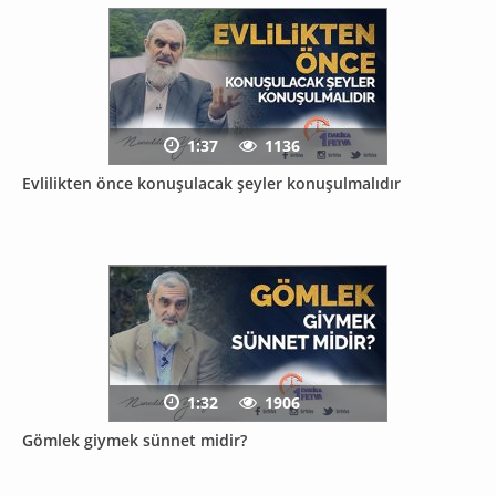
1:37
1136
Evlilikten önce konuşulacak şeyler konuşulmalıdır
1:32
1906
Gömlek giymek sünnet midir?