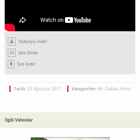
Videoyu İndir
Ses Dinle
Ses İndir
Tarih:
25 Ağustos 2017
Kategoriler:
Bir Dakika Fetva
İlgili Videolar