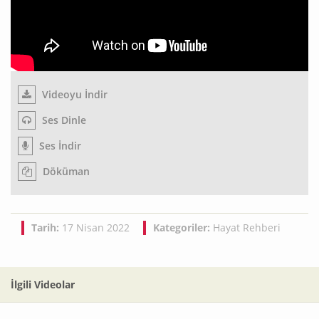
Videoyu İndir
Ses Dinle
Ses İndir
Döküman
Tarih:
17 Nisan 2022
Kategoriler:
Hayat Rehberi
İlgili Videolar