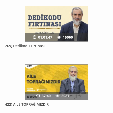
01:01:47
15060
269) Dedikodu Fırtınası
37:40
2587
422) AİLE TOPRAĞIMIZDIR