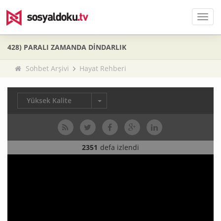
Men
428) PARALI ZAMANDA DİNDARLIK
Sohbet Arşivi
Hayat Rehberi
Yüksek Kalite
2351
defa izlendi