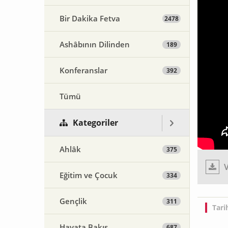
Bir Dakika Fetva
2478
Ashâbının Dilinden
189
Konferanslar
392
Tümü
Kategoriler
Ahlâk
375
V
Eğitim ve Çocuk
334
Gençlik
311
Tari
Hayata Bakış
687