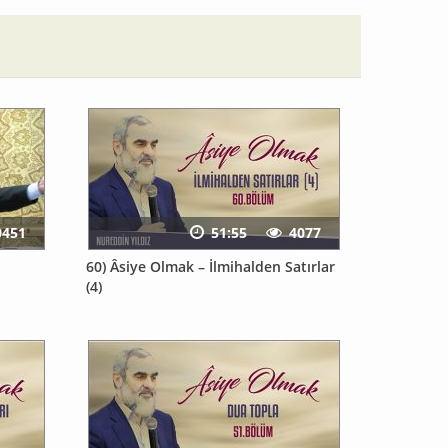
0451
51:55
4077
60) Âsiye Olmak – İlmihalden Satırlar
(4)