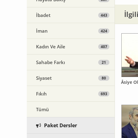
İlgi
İbadet
443
İman
424
Kadın Ve Aile
407
Sahabe Farkı
21
Siyaset
80
Âsiye O
Fıkıh
693
Tümü
Paket Dersler