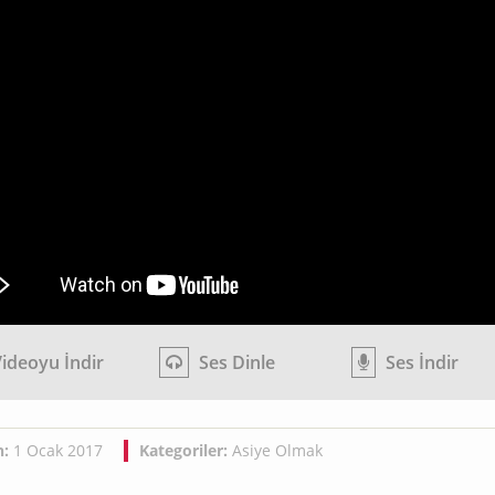
ideoyu İndir
Ses Dinle
Ses İndir
h:
1 Ocak 2017
Kategoriler:
Asiye Olmak