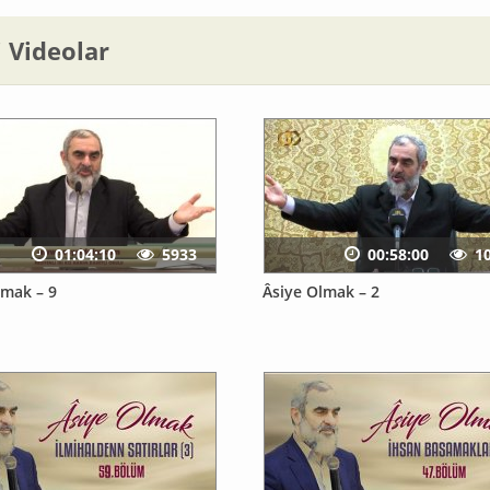
li Videolar
01:04:10
5933
00:58:00
1
lmak – 9
Âsiye Olmak – 2