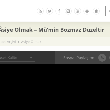
 Âsiye Olmak – Mü’min Bozmaz Düzeltir
bet Arşivi
Asiye Olmak
Sosyal Paylaşım:
sek Kalite