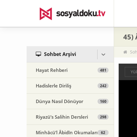
45)
Soh
Sohbet Arşivi
Hayat Rehberi
481
Yük
Hadislerle Diriliş
242
Dünya Nasıl Dönüyor
160
Riyazü’s Salihin Dersleri
298
Minhâcü’l Âbidîn Okumaları
62