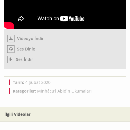
Videoyu İndir
Ses Dinle
Ses İndir
Tarih:
4 Şubat 2020
Kategoriler:
Minhâcü'l Âbidîn Okumaları
İlgili Videolar