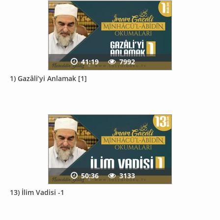
41:19
7992
1) Gazâli’yi Anlamak [1]
50:36
3133
13) İlim Vadisi -1