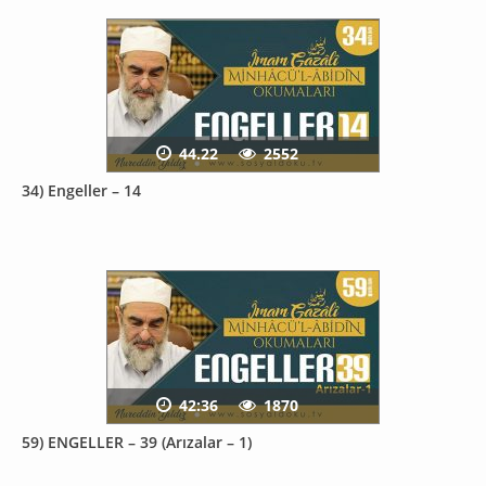
44.22
2552
34) Engeller – 14
42:36
1870
59) ENGELLER – 39 (Arızalar – 1)