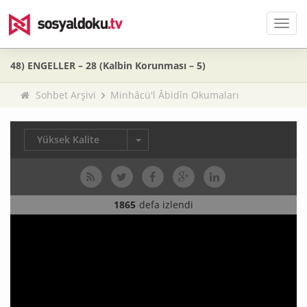
Men
48) ENGELLER – 28 (Kalbin Korunması – 5)
Sohbet Arşivi
Minhâcü'l Âbidîn Okumaları
Yüksek Kalite
1865
defa izlendi