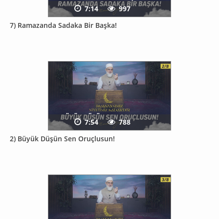
7:14
997
7) Ramazanda Sadaka Bir Başka!
7:54
788
2) Büyük Düşün Sen Oruçlusun!