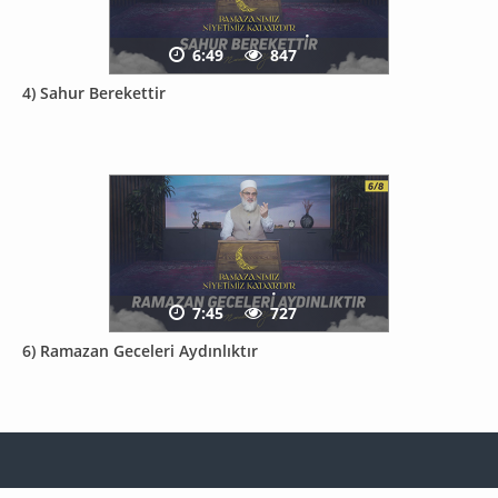
6:49
847
4) Sahur Berekettir
7:45
727
6) Ramazan Geceleri Aydınlıktır