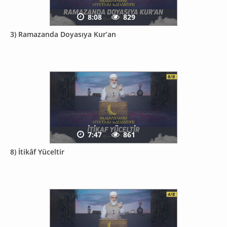
8:08
829
3) Ramazanda Doyasıya Kur’an
7:47
861
8) İtikâf Yüceltir