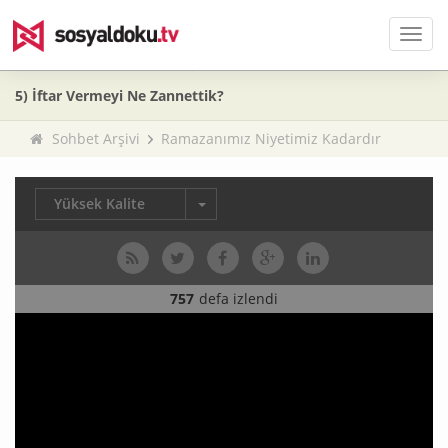
Men
5) İftar Vermeyi Ne Zannettik?
Sohbet Arşivi
Ramazanımız Niyetimiz Kadardır
Yüksek Kalite
757
defa izlendi