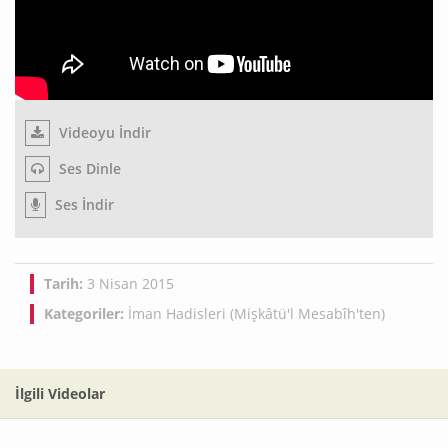
Videoyu İndir
Ses Dinle
Ses İndir
Tarih:
3 Nisan 2015
Kategoriler:
İman Hadisleri (Mişkâtü'l Mesabîh'ten)
İlgili Videolar