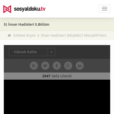
Men
5) İman Hadisleri 5.Bölüm
Sohbet Arşivi
İman Hadisleri (Mişkâtü'l Mesabîh'ten)
Yüksek Kalite
2947
defa izlendi