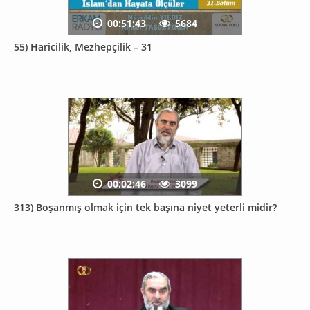
00:51:43
5684
55) Haricilik, Mezhepçilik – 31
00:02:46
3099
313) Boşanmış olmak için tek başına niyet yeterli midir?