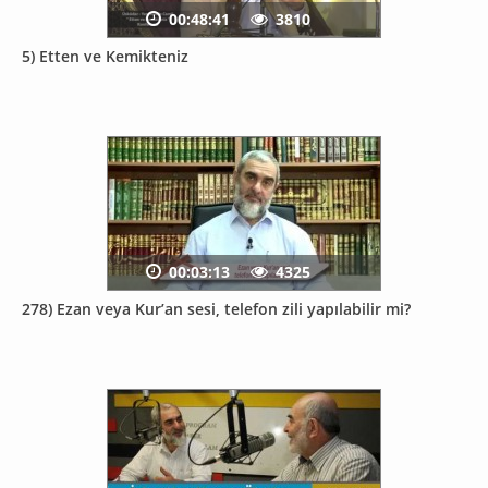
00:48:41
3810
5) Etten ve Kemikteniz
00:03:13
4325
278) Ezan veya Kur’an sesi, telefon zili yapılabilir mi?