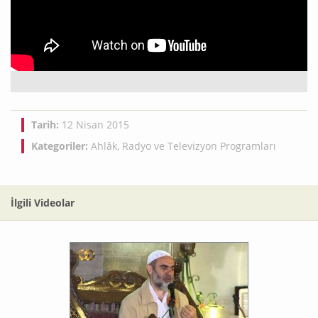
Tarih:
12 Nisan 2015
Kategoriler:
Ahlâk
,
Radyo ve Televizyon Programları
İlgili Videolar