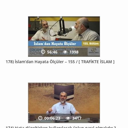
56:46
1998
178) İslam’dan Hayata Ölçüler – 155 / [ TRAFİKTE İSLAM ]
00:06:23
3417
174) Hata düzeltirken kullanılacak üslup nasıl olmalıdır ?