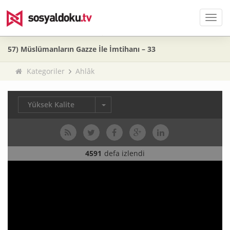
Men
57) Müslümanların Gazze İle İmtihanı – 33
Kategoriler
Ahlâk
Yüksek Kalite
4591
defa izlendi