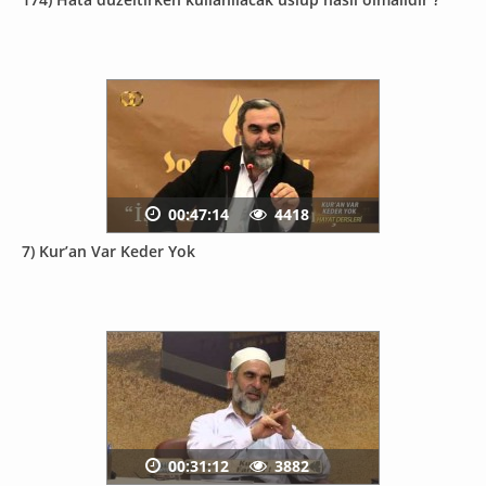
00:47:14
4418
7) Kur’an Var Keder Yok
00:31:12
3882