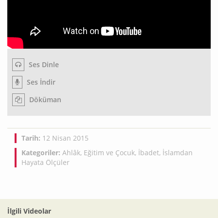
Ses Dinle
Ses İndir
Döküman
Tarih:
12 Nisan 2015
Kategoriler:
Ahlâk
,
Eğitim ve Çocuk
,
İbadet
,
İslamdan
Hayata Ölçüler
İlgili Videolar