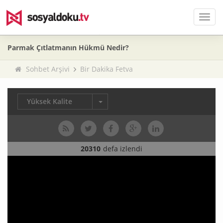
Men
Parmak Çıtlatmanın Hükmü Nedir?
Sohbet Arşivi
Bir Dakika Fetva
Yüksek Kalite
20310
defa izlendi