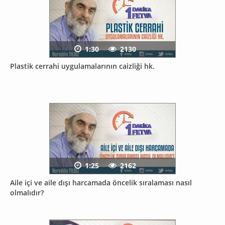
1:30
2130
Plastik cerrahi uygulamalarının caizliği hk.
1:25
2162
Aile içi ve aile dışı harcamada öncelik sıralaması nasıl
olmalıdır?