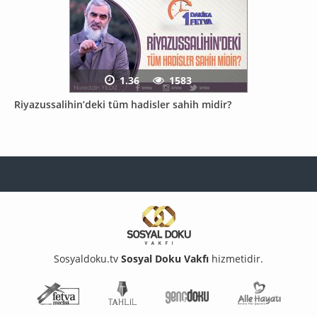
1.36
1583
Riyazussalihin’deki tüm hadisler sahih midir?
Sosyaldoku.tv
Sosyal Doku Vakfı
hizmetidir.
Fetva Meclisi
Tahlil
Genç Doku
Aile Ha