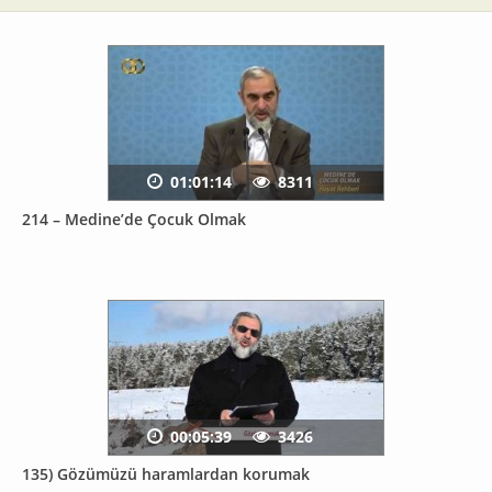
01:01:14
8311
214 – Medine’de Çocuk Olmak
00:05:39
3426
135) Gözümüzü haramlardan korumak