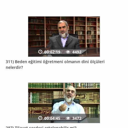
00:02:19
4492
311) Beden eğitimi öğretmeni olmanın dini ölçüleri
nelerdir?
00:04:45
3472
287) Tilavet secdesi ertelenebilir mi?