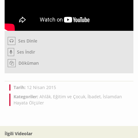
Ses Dinle
Ses İndir
Döküman
Tarih:
12 Nisan 2015
Kategoriler:
Ahlâk
,
Eğitim ve Çocuk
,
İbadet
,
İslamdan
Hayata Ölçüler
İlgili Videolar