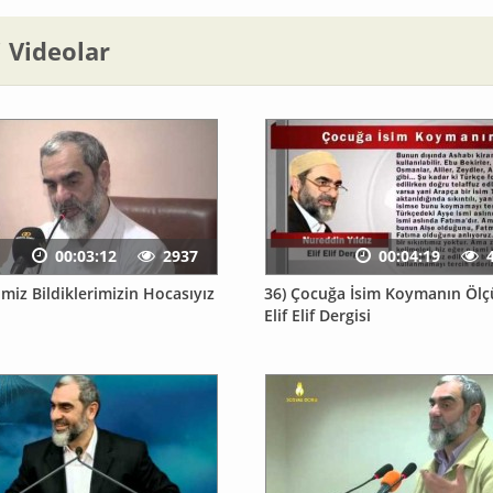
li Videolar
00:03:12
2937
00:04:19
miz Bildiklerimizin Hocasıyız
36) Çocuğa İsim Koymanın Ölçü
Elif Elif Dergisi