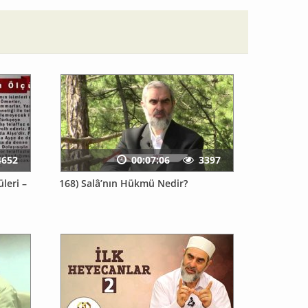
4652
00:07:06
3397
leri –
168) Salâ’nın Hükmü Nedir?