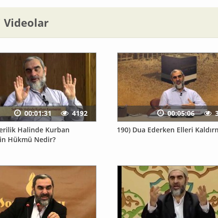
li Videolar
00:01:31
4192
00:05:06
erilik Halinde Kurban
190) Dua Ederken Elleri Kaldı
in Hükmü Nedir?