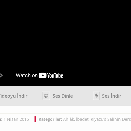
ideoyu İndir
Ses Dinle
Ses İndir
h:
1 Nisan 2015
Kategoriler:
Ahlâk
,
İbadet
,
Riyazü’s Salihin Ders