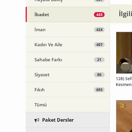
İlgi
İbadet
443
İman
424
Kadın Ve Aile
407
Sahabe Farkı
21
Siyaset
80
128) Sef
Kesmen
Fıkıh
693
Tümü
Paket Dersler