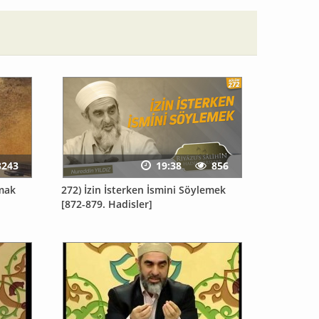
3243
19:38
856
rmak
272) İzin İsterken İsmini Söylemek
[872-879. Hadisler]