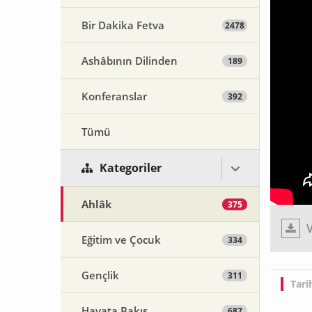
Bir Dakika Fetva
2478
Ashâbının Dilinden
189
Konferanslar
392
Tümü
Kategoriler
Ahlâk
375
V
Eğitim ve Çocuk
334
Gençlik
311
Tari
Hayata Bakış
687