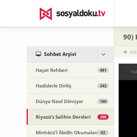
90) 
Kat
Sohbet Arşivi
Hayat Rehberi
481
Yük
Hadislerle Diriliş
242
Dünya Nasıl Dönüyor
160
Riyazü’s Salihin Dersleri
298
Minhâcü’l Âbidîn Okumaları
62