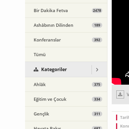
Bir Dakika Fetva
2478
Ashâbının Dilinden
189
Konferanslar
392
Tümü
Kategoriler
Ahlâk
375
V
Eğitim ve Çocuk
334
Gençlik
311
Tari
Konu
Hayata Bakış
687