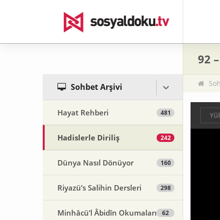
92 –
Soh
Sohbet Arşivi
Hayat Rehberi
481
Yük
Hadislerle Diriliş
242
Dünya Nasıl Dönüyor
160
Riyazü’s Salihin Dersleri
298
Minhâcü’l Âbidîn Okumaları
62