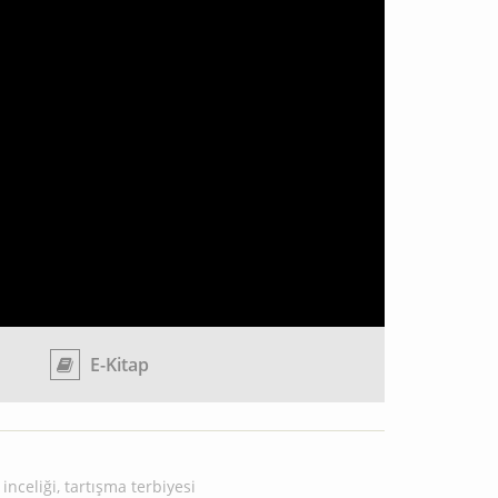
E-Kitap
inceliği
,
tartışma terbiyesi