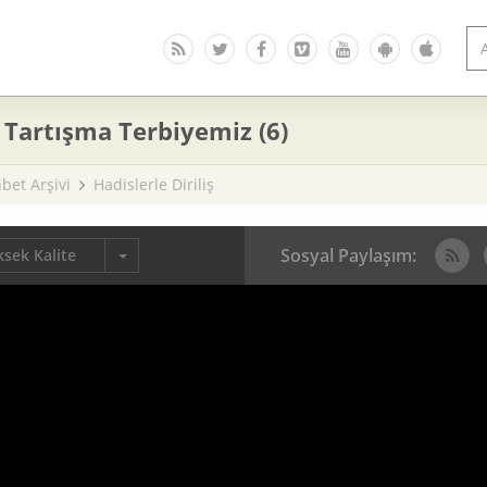
 Tartışma Terbiyemiz (6)
bet Arşivi
Hadislerle Diriliş
Sosyal Paylaşım:
sek Kalite