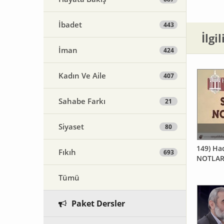
İbadet
443
İlgi
İman
424
Kadın Ve Aile
407
Sahabe Farkı
21
Siyaset
80
149) Had
Fıkıh
693
NOTLARI
Tümü
Paket Dersler