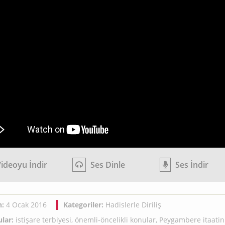
ideoyu İndir
Ses Dinle
Ses İndir
h:
4 Ocak 2016
Kategoriler:
Hadislerle Diriliş
lar:
istişare terbiyesi
,
önemli-öncelikli konular
,
Peygambere itaatin 