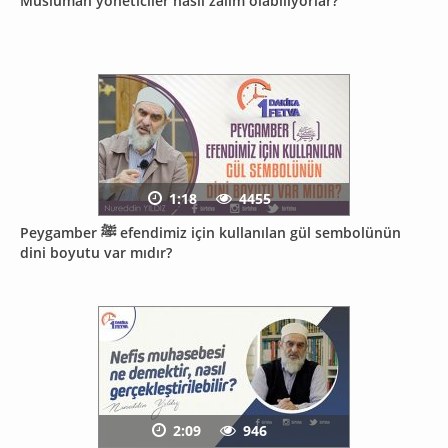
Müslüman yöneticiler nasıl zalim olabiliyorlar?
1:18
4455
Peygamber ﷺ efendimiz için kullanılan gül sembolünün
dini boyutu var mıdır?
2:09
946