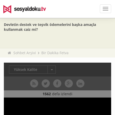
Men
Devletin destek ve teşvik ödemelerini başka amaçla
kullanmak caiz mi?
Sohbet Arşivi
Bir Dakika Fetva
Yüksek Kalite
1562
defa izlendi