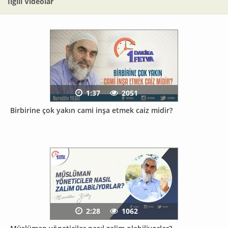
İlgili Videolar
1:37
2051
Birbirine çok yakın cami inşa etmek caiz midir?
2:28
1062