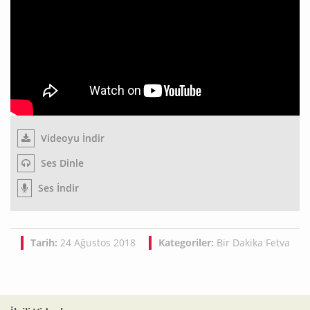
Videoyu İndir
Ses Dinle
Ses İndir
Tarih:
24 Ağustos 2018
Kategoriler:
Bir Dakika Fetva