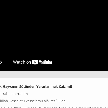
ık Hayvanın Sütünden Yararlanmak Caiz mi?
hirrahmanirrahim
illah, vessalatu vesselamu alâ Resûlillah