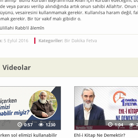
an alınıp “Bunu Kurban Bayramı’nda Allah için kurban edeceğim; bu
e veya parası verilip alındığında artık onun sahibi Allah’tır. Onun s
tüyünü, vesairesini kullanmamak gerekir. Kullanılsa haram değil, 
ak gerekir. Bir tür vakıf malı gibidir o.
lillahi Rabb’il âlemîn
h:
5 Eylül 2016
Kategoriler:
Bir Dakika Fetva
li Videolar
0:57
1230
1:04
̧erken sol elimizi kullanabilir
Ehl-i Kitap Ne Demektir?