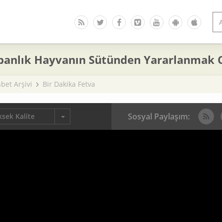
banlık Hayvanın Sütünden Yararlanmak C
bet Arşivi
Bir Dakika Fetva
Sosyal Paylaşım:
sek Kalite