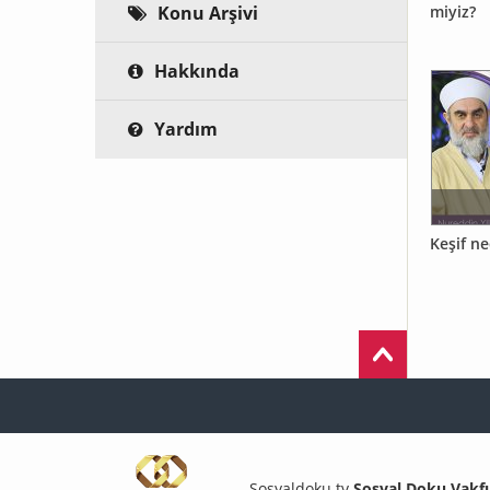
Konu Arşivi
miyiz?
Hakkında
Yardım
Keşif ne
Sosyaldoku.tv
Sosyal Doku Vakfı