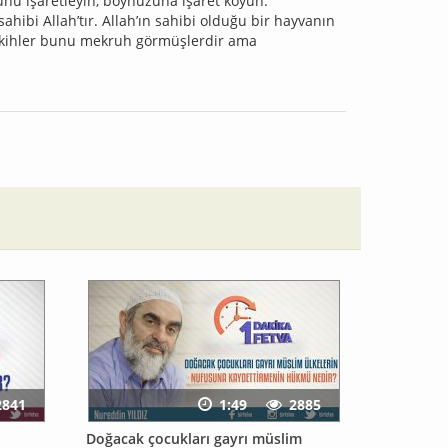
nu işaretleyin, boynuzuna işaret koyun.”
ahibi Allah’tır. Allah’ın sahibi olduğu bir hayvanın
fakihler bunu mekruh görmüşlerdir ama
2841
1:49
2885
Doğacak çocukları gayrı müslim