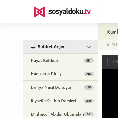
Kur
Soh
Sohbet Arşivi
Hayat Rehberi
481
Yük
Hadislerle Diriliş
242
Dünya Nasıl Dönüyor
160
Riyazü’s Salihin Dersleri
298
Minhâcü’l Âbidîn Okumaları
62