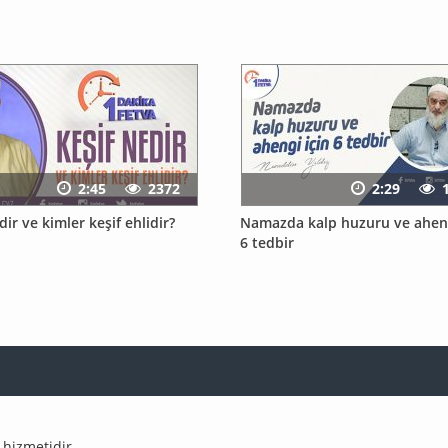
2:45
2372
2:29
dir ve kimler keşif ehlidir?
Namazda kalp huzuru ve aheng
6 tedbir
hizmetidir.