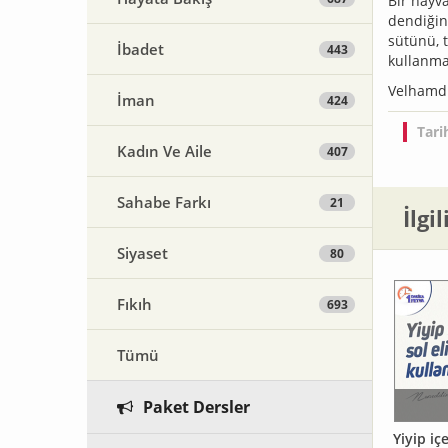
Bir hayv
dendiğind
sütünü, 
İbadet
443
kullanmam
Velhamdü
İman
424
Tari
Kadın Ve Aile
407
Sahabe Farkı
21
İlgi
Siyaset
80
Fıkıh
693
Tümü
Paket Dersler
Yiyip ic