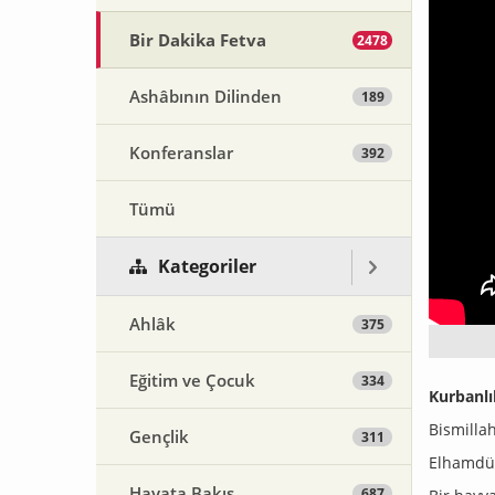
Bir Dakika Fetva
2478
Ashâbının Dilinden
189
Konferanslar
392
Tümü
Kategoriler
Ahlâk
375
Eğitim ve Çocuk
334
Kurbanl
Bismilla
Gençlik
311
Elhamdül
Hayata Bakış
687