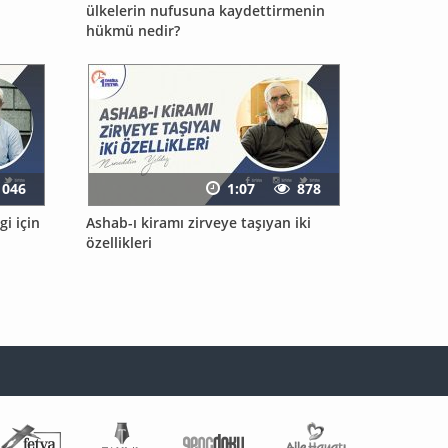
ülkelerin nufusuna kaydettirmenin
hükmü nedir?
1046
1:07
878
i için
Ashab-ı kiramı zirveye taşıyan iki
özellikleri
Fetva Meclisi
Tahlil
Genç Doku
Aile Hayatı