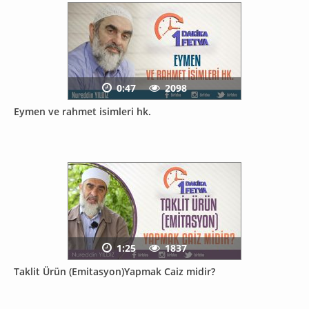
0:47
2098
Eymen ve rahmet isimleri hk.
1:25
1837
Taklit Ürün (Emitasyon)Yapmak Caiz midir?