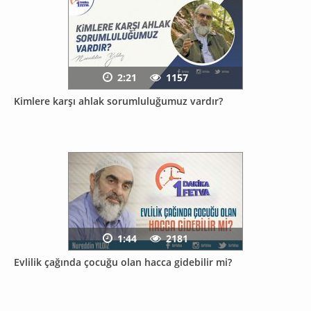
2:21
1157
Kimlere karşı ahlak sorumluluğumuz vardır?
1:44
2181
Evlilik çağında çocuğu olan hacca gidebilir mi?