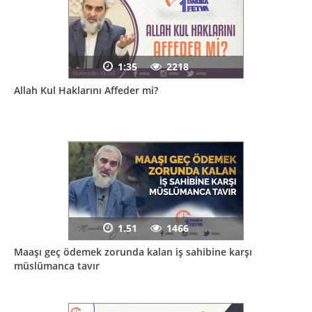
1:35
2218
Allah Kul Haklarını Affeder mi?
1.51
1466
Maaşı geç ödemek zorunda kalan iş sahibine karşı
müslümanca tavır