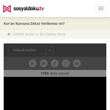
Men
Kur’an Kursuna Zekat Verilemez mi?
Sohbet Arşivi
Bir Dakika Fetva
Yüksek Kalite
1759
defa izlendi