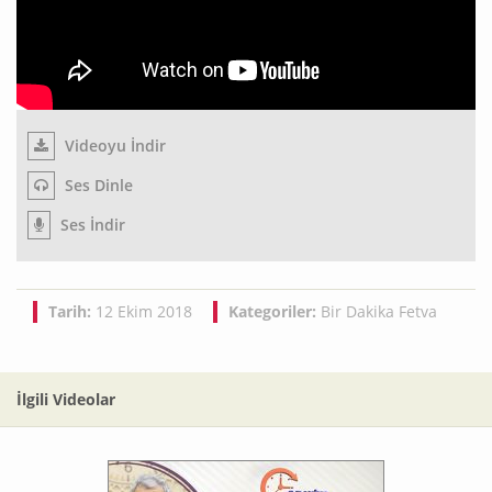
Videoyu İndir
Ses Dinle
Ses İndir
Tarih:
12 Ekim 2018
Kategoriler:
Bir Dakika Fetva
İlgili Videolar