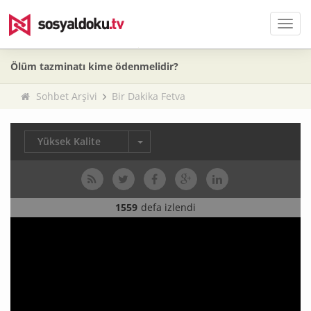
Men
Ölüm tazminatı kime ödenmelidir?
Sohbet Arşivi
Bir Dakika Fetva
Yüksek Kalite
1559
defa izlendi