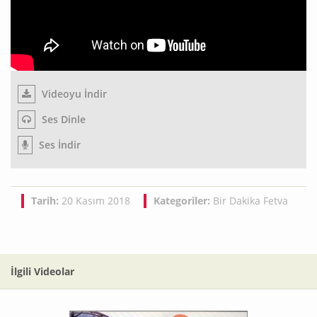
Videoyu İndir
Ses Dinle
Ses İndir
Tarih:
20 Kasım 2018
Kategoriler:
Bir Dakika Fetva
İlgili Videolar