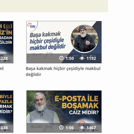
2228
1:50
1192
Başa kakmak hiçbir çeşidiyle makbul
değildir
1038
1:06
1467