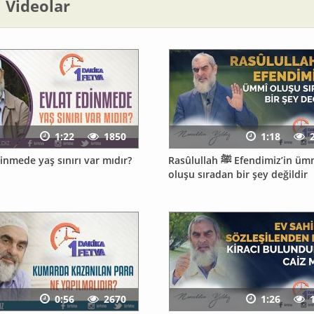
li Videolar
1:22
1850
1:18
inmede yaş sınırı var mıdır?
Rasûlullah ﷺ Efendimiz’in ümmî
oluşu sıradan bir şey değildir
0:56
2670
1:26