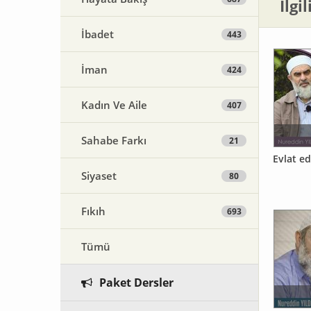
İlgi
İbadet
443
İman
424
Kadın Ve Aile
407
Sahabe Farkı
21
Evlat ed
Siyaset
80
Fıkıh
693
Tümü
Paket Dersler