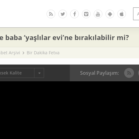
 baba ‘yaşlılar evi’ne bırakılabilir mi?
bet Arşivi
Bir Dakika Fetva
Sosyal Paylaşım:
sek Kalite