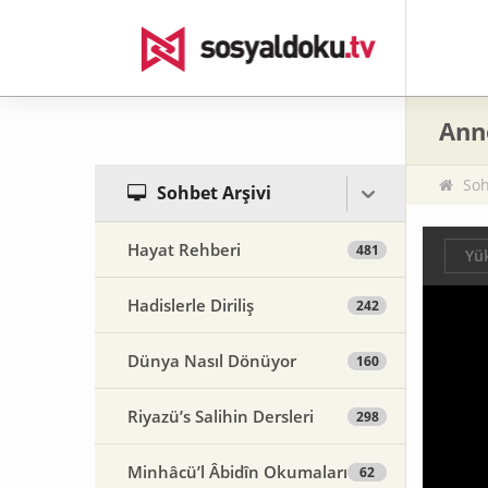
Anne
Soh
Sohbet Arşivi
Hayat Rehberi
481
Yük
Hadislerle Diriliş
242
Dünya Nasıl Dönüyor
160
Riyazü’s Salihin Dersleri
298
Minhâcü’l Âbidîn Okumaları
62