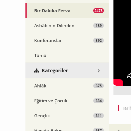
Bir Dakika Fetva
2478
Ashâbının Dilinden
189
Konferanslar
392
Tümü
Kategoriler
Ahlâk
375
Eğitim ve Çocuk
334
Tari
Gençlik
311
Hayata Bakış
687