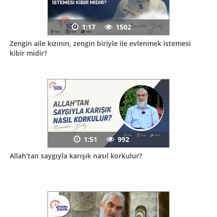
1:17
1502
Zengin aile kızının, zengin biriyle ile evlenmek istemesi
kibir midir?
1:51
992
Allah’tan saygıyla karışık nasıl korkulur?