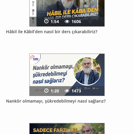
1:54
1606
Hâbil ile Kâbil’den nasıl bir ders çıkarabiliriz?
1:20
1473
Nankör olmamayı, şükredebilmeyi nasıl sağlarız?