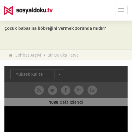
Men
Çocuk babasına böbreğini vermek zorunda mıdır?
Sohbet Arşivi
Bir Dakika Fetva
Yüksek Kalite
1088
defa izlendi