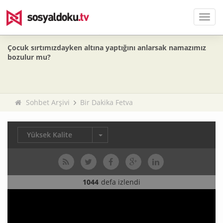
Men
Çocuk sırtımızdayken altına yaptığını anlarsak namazımız
bozulur mu?
Sohbet Arşivi
Bir Dakika Fetva
Yüksek Kalite
1044
defa izlendi