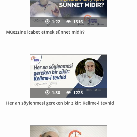
1:22
1516
Müezzine icabet etmek sünnet midir?
1:30
1225
Her an söylenmesi gereken bir zikir: Kelime-i tevhid