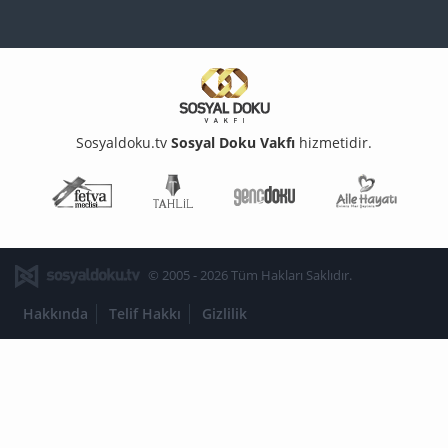
Sosyaldoku.tv
Sosyal Doku Vakfı
hizmetidir.
Fetva Meclisi
Tahlil
Genç Doku
Aile Ha
© 2005 - 2026 Tüm Hakları Saklıdır.
Hakkında
Telif Hakkı
Gizlilik