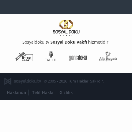
Sosyaldoku.tv
Sosyal Doku Vakfı
hizmetidir.
Fetva Meclisi
Tahlil
Genç Doku
Aile Ha
© 2005 - 2026 Tüm Hakları Saklıdır.
Hakkında
Telif Hakkı
Gizlilik