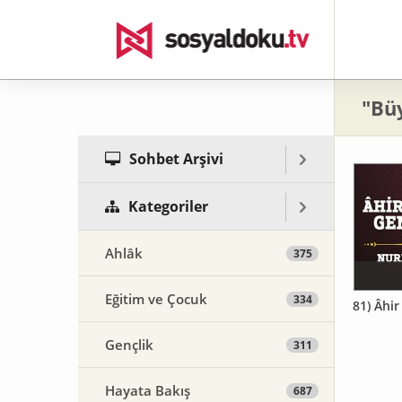
"Bü
Sohbet Arşivi
Kategoriler
Ahlâk
375
Eğitim ve Çocuk
334
81) Âhi
Gençlik
311
Hayata Bakış
687