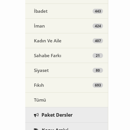
İbadet
443
İman
424
Kadın Ve Aile
407
Sahabe Farkı
21
Siyaset
80
Fıkıh
693
Tümü
Paket Dersler