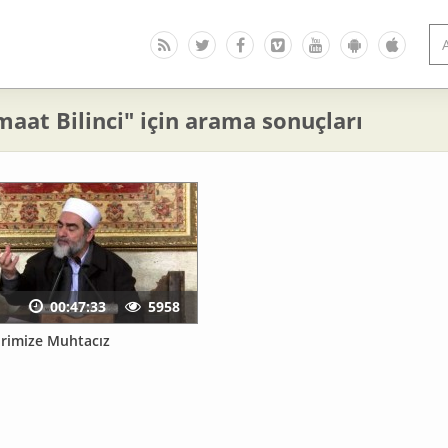
aat Bilinci" için arama sonuçları
00:47:33
5958
irimize Muhtacız