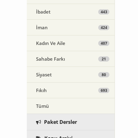
İbadet
443
İman
424
Kadın Ve Aile
407
Sahabe Farkı
21
Siyaset
80
Fıkıh
693
Tümü
Paket Dersler