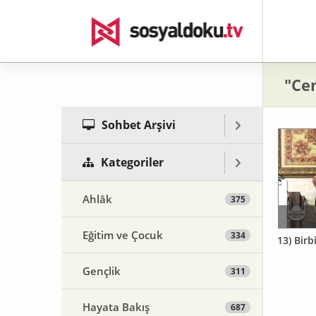
"Cem
Sohbet Arşivi
Kategoriler
Ahlâk
375
Eğitim ve Çocuk
334
13) Birb
Gençlik
311
Hayata Bakış
687