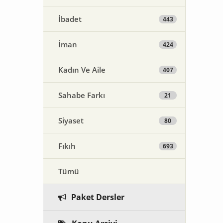
İbadet
443
İman
424
Kadın Ve Aile
407
Sahabe Farkı
21
Siyaset
80
Fıkıh
693
Tümü
Paket Dersler