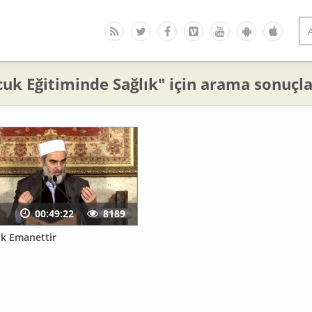
uk Eğitiminde Sağlık" için arama sonuçla
00:49:22
8189
ık Emanettir