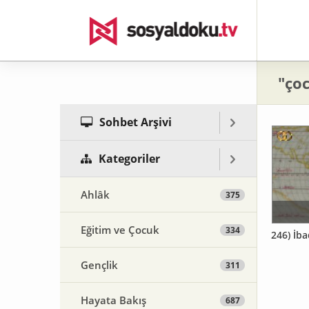
"çoc
Sohbet Arşivi
Kategoriler
Ahlâk
375
Eğitim ve Çocuk
334
246) İb
Gençlik
311
Hayata Bakış
687