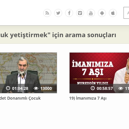
uk yetiştirmek" için arama sonuçları
01:04:28
13000
00:58:57
1
adet Donanımlı Çocuk
19) İmanımıza 7 Aşı