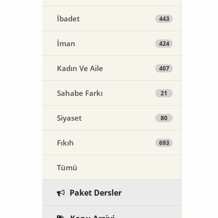
İbadet
443
İman
424
Kadın Ve Aile
407
Sahabe Farkı
21
Siyaset
80
Fıkıh
693
Tümü
Paket Dersler